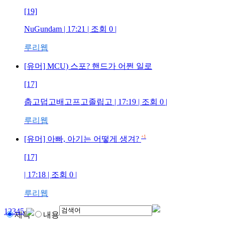
[19]
NuGundam
| 17:21 | 조회
0
|
루리웹
[유머] MCU) 스포? 핸드가 어쩐 일로
[17]
춥고덥고배고프고졸립고
| 17:19 | 조회
0
|
루리웹
+1
[유머] 아빠, 아기는 어떻게 생겨?
[17]
| 17:18 | 조회
0
|
루리웹
1
2
3
4
5
제목
내용