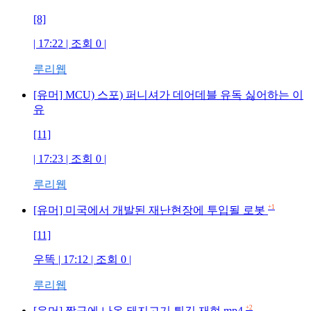
[8]
| 17:22 | 조회
0
|
루리웹
[유머] MCU) 스포) 퍼니셔가 데어데블 유독 싫어하는 이
유
[11]
| 17:23 | 조회
0
|
루리웹
+1
[유머] 미국에서 개발된 재난현장에 투입될 로봇
[11]
우똑
| 17:12 | 조회
0
|
루리웹
+2
[유머] 짱구에 나온 돼지고기 튀김 재현 mp4