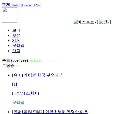
핫게
실시간 커뮤니티 인기글
보배
오유
SLR
루리웹
랜덤
종합 (5094299)
썸네일on
다크모드 on
로딩중. . .
+1
[유머] 레킹볼 한국 부순다
[1]
| 17:22 | 조회
0
|
루리웹
[유머] 해리포터가 입학초부터 유명한 이유