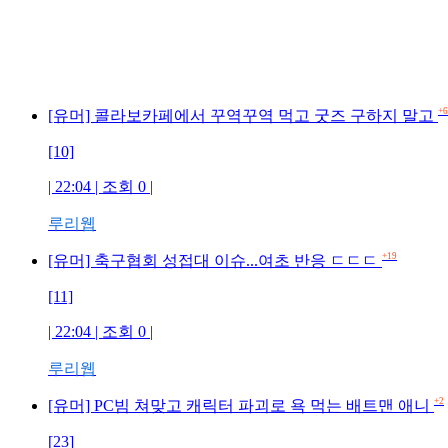
+6
[유머] 콜라보카페에서 꾸역꾸역 먹고 굿즈 구하지 말고
[10]
| 22:04 | 조회 0 |
루리웹
+19
[유머] 축구협회 성접대 이슈...여초 반응 ㄷㄷㄷ
[11]
| 22:04 | 조회 0 |
루리웹
+2
[유머] PC빔 쳐맞고 캐릭터 파괴로 욕 먹는 배트맨 애니
[23]