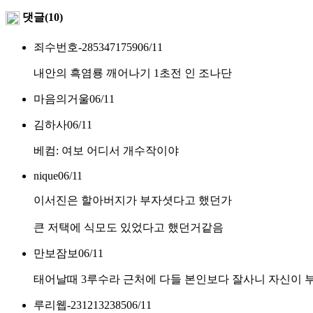
댓글(10)
죄수번호-2853471759
06/11
내안의 흑염룡 깨어나기 1초전 인 조나단
마음의거울
06/11
김하사
06/11
베컴: 여보 어디서 개수작이야
nique
06/11
이서진은 할아버지가 부자셧다고 했던가
큰 저택에 식모도 있었다고 했던거같음
만보잠보
06/11
태어날때 3루수라 근처에 다들 본인보다 잘사니 자신이 부자
루리웹-2312132385
06/11