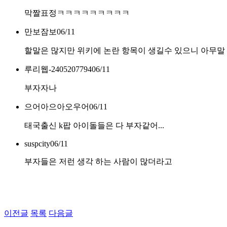
막짤표정ㅋㅋㅋㅋㅋㅋㅋㅋㅋ
만보잠보
06/11
할말은 많지만 위키에 논란 항목이 생길수 있으니 아무
루리웹-2405207794
06/11
부자자나
으어아으아오우어
06/11
태국출신 k팝 아이돌들은 다 부자같어...
suspcity
06/11
부자들은 저런 생각 하는 사람이 많더라고
이전글
목록
다음글