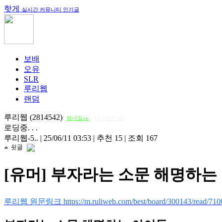
핫게
실시간 커뮤니티 인기글
보배
오유
SLR
루리웹
랜덤
루리웹 (2814542)
썸네일on
다크모드 on
로딩중. . .
루리웹-5..
|
25/06/11 03:53
|
추천 15
|
조회 167
[유머] 부자라는 소문 해명하는
루리웹 원문링크 https://m.ruliweb.com/best/board/300143/read/710