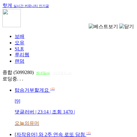
핫게
실시간 커뮤니티 인기글
보배
오유
SLR
루리웹
랜덤
종합 (5099280)
썸네일on
다크모드 on
로딩중. . .
+15
탑승거부할게요
[9]
댓글러버
| 23:14 | 조회
1470
|
오늘의유머
+15
[자작유머] 와 2주 연속 로또 당첨