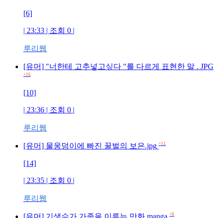
[6]
| 23:33 | 조회
0
|
루리웹
[유머] "너한테 고추넣고싶다 "를 다르게 표현한 말 . JPG
+16
[10]
| 23:36 | 조회
0
|
루리웹
+11
[유머] 물웅덩이에 빠진 꿀벌의 보은.jpg
[14]
| 23:35 | 조회
0
|
루리웹
+6
[유머] 기생수가 가족을 이루는 만화.manga