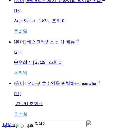
[유머] 8월 8일은 세계 고양이의 날이라고 함
[16]
AquaStellar
| 23:28 | 조회
0
|
루리웹
+9
[유머] 베스킨라빈스 신상 메뉴
[27]
송수화기
| 23:29 | 조회
0
|
루리웹
+4
[유머] 오타쿠 호소인을 판별하는.manwha
[21]
| 23:29 | 조회
0
|
루리웹
1
2
3
4
5
제목
내용