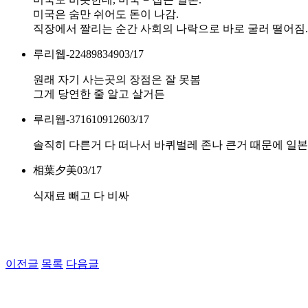
미국은 숨만 쉬어도 돈이 나감.
직장에서 짤리는 순간 사회의 나락으로 바로 굴러 떨어짐.
루리웹-224898349
03/17
원래 자기 사는곳의 장점은 잘 못봄
그게 당연한 줄 알고 살거든
루리웹-3716109126
03/17
솔직히 다른거 다 떠나서 바퀴벌레 존나 큰거 때문에 일
相葉夕美
03/17
식재료 빼고 다 비싸
이전글
목록
다음글