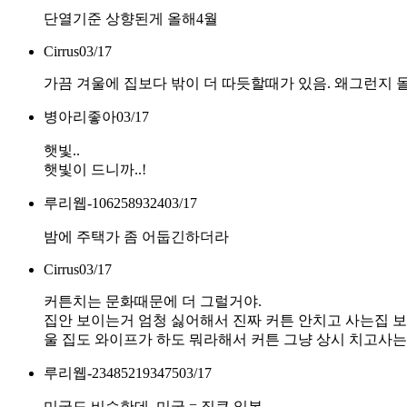
단열기준 상향된게 올해4월
Cirrus
03/17
가끔 겨울에 집보다 밖이 더 따듯할때가 있음. 왜그런지 
병아리좋아
03/17
햇빛..
햇빛이 드니까..!
루리웹-1062589324
03/17
밤에 주택가 좀 어둡긴하더라
Cirrus
03/17
커튼치는 문화때문에 더 그럴거야.
집안 보이는거 엄청 싫어해서 진짜 커튼 안치고 사는집 
울 집도 와이프가 하도 뭐라해서 커튼 그냥 상시 치고사는
루리웹-234852193475
03/17
미국도 비슷한데, 미국 = 집큰 일본.