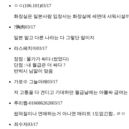
ㅇㅇ(106.101)
03/17
화장실은 일본사람 입장서는 화장실에 세면대 샤워시설
?胸肉
03/17
일본 말고 다른 나라는 다 그렇단 말이지
라스페치아
03/17
장점 : 물가가 싸다 (쌌었다)
단점 : 내 월급은 더 싸다 ?
반박시 님말이 맞음
가로수 그늘아래
03/17
저 고통을 다 견디고 기대하던 월급날에는 아뿔싸 급여는 한
루리웹-0166862626
03/17
씹덕질이나 연애하는거 아니면 매리트 1도없긴함.. ㄹㅇ
죄수자
03/17