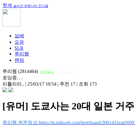
핫게
실시간 커뮤니티 인기글
보배
오유
SLR
루리웹
랜덤
루리웹 (2814464)
썸네일on
다크모드 on
로딩중. . .
리틀리리..
|
25/03/17 10:54
|
추천 17
|
조회 173
[유머] 도쿄사는 20대 일본 거주
루리웹 원문링크 https://m.ruliweb.com/best/board/300143/read/699