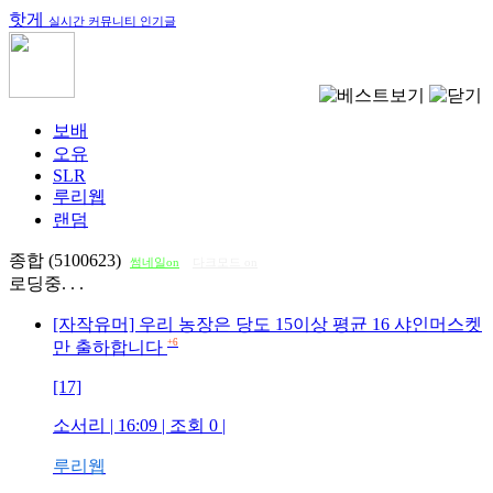
핫게
실시간 커뮤니티 인기글
보배
오유
SLR
루리웹
랜덤
종합 (5100623)
썸네일on
다크모드 on
로딩중. . .
[자작유머] 우리 농장은 당도 15이상 평균 16 샤인머스켓
+6
만 출하합니다
[17]
소서리
| 16:09 | 조회
0
|
루리웹