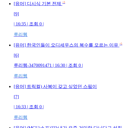
+3
[유머] 디시식 기본 전제
[9]
| 16:35 | 조회
0
|
루리웹
+5
[유머] 한국인들이 오디세우스의 복수를 모르는 이유
[6]
루리웹-3470091471
| 16:30 | 조회
0
|
루리웹
[유머] 트릭컬) 사복이 갖고 싶었던 스핔이
[7]
| 16:33 | 조회
0
|
루리웹
[유머] (MCU)스포)???:내가 요즘 거미랑 다닌다고 성질