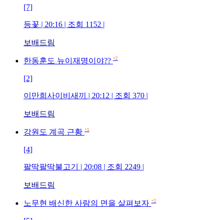
[7]
등꽃
| 20:16 | 조회
1152
|
보배드림
+2
한동훈도 뉴이재명이야??
[2]
이만희사이비새끼
| 20:12 | 조회
370
|
보배드림
+1
강원도 계곡 근황
[4]
팔딱팔딱불고기
| 20:08 | 조회
2249
|
보배드림
+2
노무현 배신한 사람의 면을 살펴보자