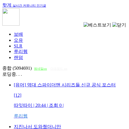
핫게
실시간 커뮤니티 인기글
보배
오유
SLR
루리웹
랜덤
종합 (5094691)
썸네일on
다크모드 on
로딩중. . .
[유머] 역대 스파이더맨 시리즈들 신규 공식 포스터
[12]
따잇따이
| 20:44 | 조회
0
|
루리웹
지진나서 도와줬더니만