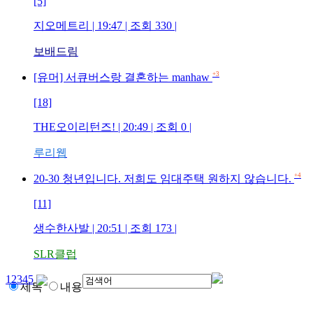
[5]
지오메트리
| 19:47 | 조회
330
|
보배드림
+3
[유머] 서큐버스랑 결혼하는 manhaw
[18]
THE오이리턴즈!
| 20:49 | 조회
0
|
루리웹
+4
20-30 청년입니다. 저희도 임대주택 원하지 않습니다.
[11]
생수한사발
| 20:51 | 조회
173
|
SLR클럽
1
2
3
4
5
제목
내용