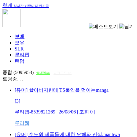
핫게
실시간 커뮤니티 인기글
보배
오유
SLR
루리웹
랜덤
종합 (5095953)
썸네일on
다크모드 on
로딩중. . .
[유머] 할아버지한테 TS물약을 먹이는manga
[3]
루리왭-8539821269
| 26/08/06 | 조회
0
|
루리웹
[유머] 수도원 제품들에 대한 오해와 진실.manhwa