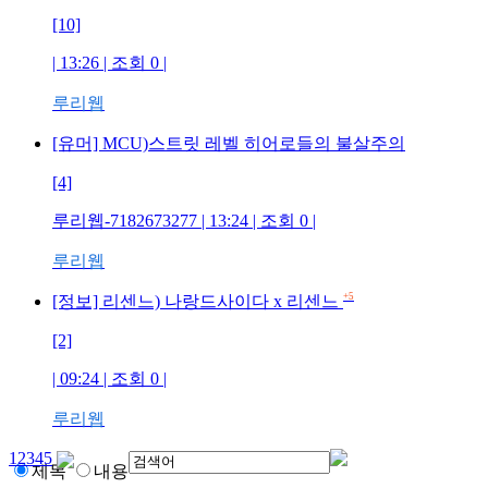
[10]
| 13:26 | 조회
0
|
루리웹
[유머] MCU)스트릿 레벨 히어로들의 불살주의
[4]
루리웹-7182673277
| 13:24 | 조회
0
|
루리웹
+5
[정보] 리센느) 나랑드사이다 x 리센느
[2]
| 09:24 | 조회
0
|
루리웹
1
2
3
4
5
제목
내용