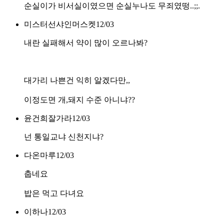
순실이가 비서실이였으면 순실누나도 무죄였떵..;;.
미스터선샤인머스켓
12/03
내란 실패해서 약이 많이 오르나봐?
대가리 나쁜건 익히 알겠다만,,
이정도면 개,돼지 수준 아니냐??
윤건희잘가라
12/03
넌 통일교냐 신천지냐?
다온마루
12/03
춥네요
밥은 먹고 다녀요
이하나
12/03