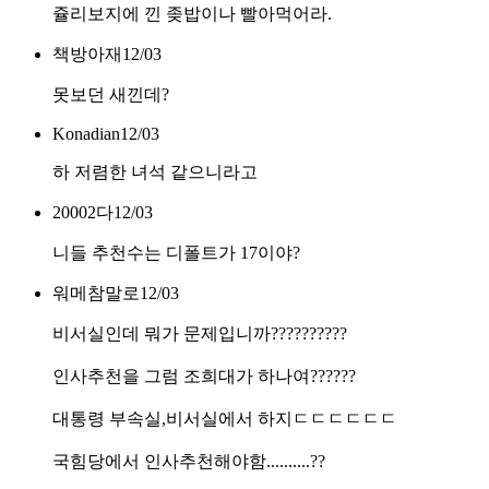
쥴리보지에 낀 좆밥이나 빨아먹어라.
책방아재
12/03
못보던 새낀데?
Konadian
12/03
하 저렴한 녀석 같으니라고
20002다
12/03
니들 추천수는 디폴트가 17이야?
워메참말로
12/03
비서실인데 뭐가 문제입니까??????????
인사추천을 그럼 조희대가 하나여??????
대통령 부속실,비서실에서 하지ㄷㄷㄷㄷㄷㄷ
국힘당에서 인사추천해야함..........??