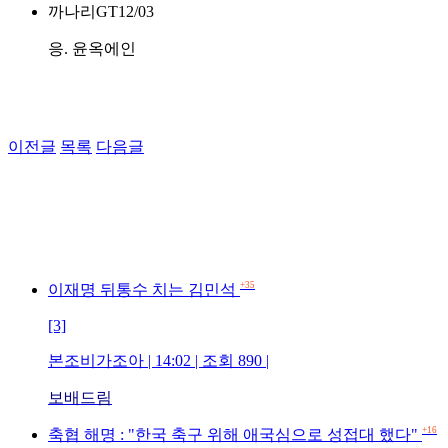
까나리GT
12/03
응. 윤옥에인
이전글
목록
다음글
+35
이재명 뒤통수 치는 김민석
[3]
본조비가조아 | 14:02 | 조회 890 |
보배드림
+16
축협 해명 : "한국 축구 위해 애국심으로 성접대 했다"