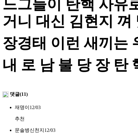
느그들이 탄핵 사유
거니 대신 김현지 껴
장경태 이런 새끼는 
내 로 남 불 당 장 탄 핵
댓글(11)
재명이
12/03
추천
문솔병신천지
12/03