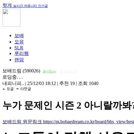
핫게
실시간 커뮤니티 인기글
보배
오유
SLR
루리웹
랜덤
보배드림 (590026)
썸네일on
다크모드 on
로딩중. . .
내피니피..
|
25/12/03 18:12
|
추천 19
|
조회 1040
누가 문제인 시즌 2 아니랄까봐?
보배드림 원문링크 https://m.bobaedream.co.kr/board/bbs_view/best