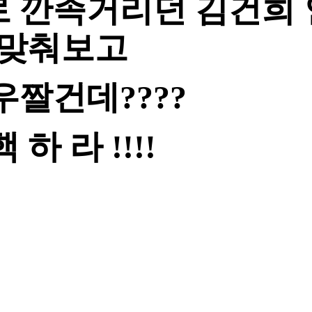
로 깐족거리던 김건희 
 맞춰보고
우짤건데????
 하 라 !!!!