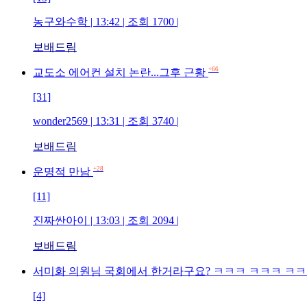
농구와수학 | 13:42 | 조회 1700 |
보배드림
+66
교도소 에어컨 설치 논란...그후 근황
[31]
wonder2569 | 13:31 | 조회 3740 |
보배드림
+28
운명적 만남
[11]
진짜싼아이 | 13:03 | 조회 2094 |
보배드림
서미화 의원님 국회에서 한거라구요? ㅋㅋㅋ ㅋㅋㅋ ㅋ
[4]