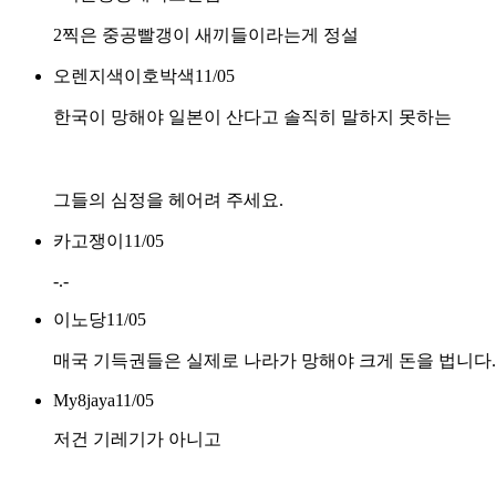
2찍은 중공빨갱이 새끼들이라는게 정설
오렌지색이호박색
11/05
한국이 망해야 일본이 산다고 솔직히 말하지 못하는
그들의 심정을 헤어려 주세요.
카고쟁이
11/05
-.-
이노당
11/05
매국 기득권들은 실제로 나라가 망해야 크게 돈을 법니다.
My8jaya
11/05
저건 기레기가 아니고