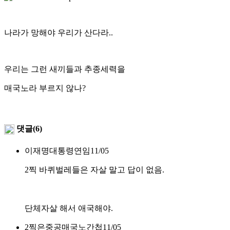
나라가 망해야 우리가 산다라..
우리는 그런 새끼들과 추종세력을
매국노라 부르지 않나?
댓글(6)
이재명대통령연임
11/05
2찍 바퀴벌레들은 자살 말고 답이 없음.
단체자살 해서 애국해야.
2찍은중공매국노간첩
11/05