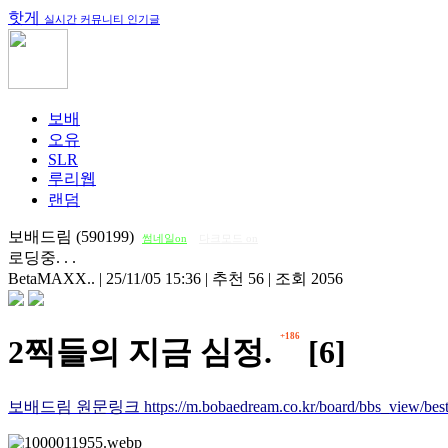
핫게
실시간 커뮤니티 인기글
보배
오유
SLR
루리웹
랜덤
보배드림 (590199)
썸네일on
다크모드 on
로딩중. . .
BetaMAXX..
|
25/11/05 15:36
|
추천 56
|
조회 2056
+186
2찍들의 지금 심정.
[6]
보배드림 원문링크 https://m.bobaedream.co.kr/board/bbs_view/best