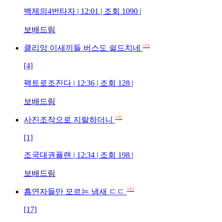
백제의4번타자 | 12:01 | 조회 1090 |
보배드림
+21
클리앙 이새끼들 버스도 쉴드치네
[4]
팩트로조진다 | 12:36 | 조회 128 |
보배드림
+32
사진조작으로 지랄하더니
[1]
조국대권플랜 | 12:34 | 조회 198 |
보배드림
+62
흡연자들만 모르는 냄새 ㄷㄷ
[17]