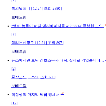
[7]
봄의왈츠네 | 12:24 | 조회 2880 |
보배드림
+1
“택배 놈들이 어딜 엘리베이터를 써?!“라며 폭행한 노인
[7]
달리는신짱구 | 12:21 | 조회 897 |
보배드림
뉴스에서만 보던 간호조무사 태움, 실제로 겪었습니다… 
[4]
꿀잠모드 | 12:20 | 조회 689 |
보배드림
+30
직장생활 마지막 월급 명세서
[17]