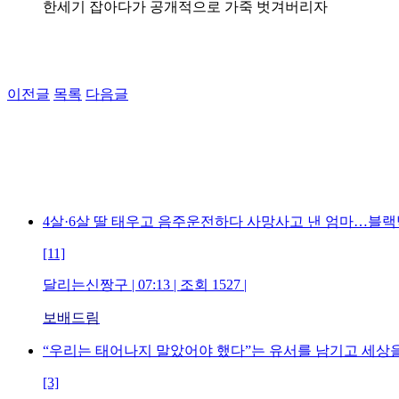
한세기 잡아다가 공개적으로 가죽 벗겨버리자
이전글
목록
다음글
4살·6살 딸 태우고 음주운전하다 사망사고 낸 엄마…블
[11]
달리는신짱구 | 07:13 | 조회 1527 |
보배드림
“우리는 태어나지 말았어야 했다”는 유서를 남기고 세상
[3]