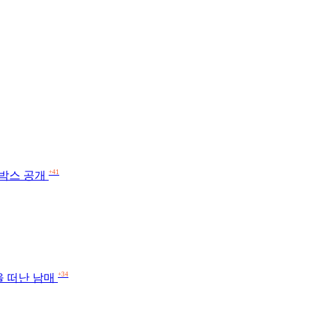
+41
랙박스 공개
+34
을 떠난 남매