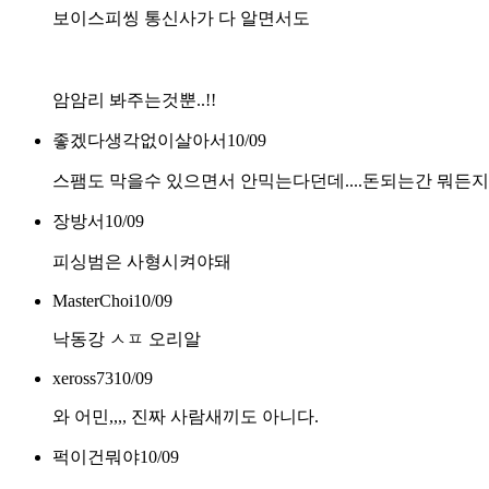
보이스피씽 통신사가 다 알면서도
암암리 봐주는것뿐..!!
좋겠다생각없이살아서
10/09
스팸도 막을수 있으면서 안믹는다던데....돈되는간 뭐든지
장방서
10/09
피싱범은 사형시켜야돼
MasterChoi
10/09
낙동강 ㅅㅍ 오리알
xeross73
10/09
와 어민,,,, 진짜 사람새끼도 아니다.
퍽이건뭐야
10/09