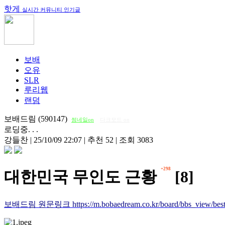
핫게
실시간 커뮤니티 인기글
보배
오유
SLR
루리웹
랜덤
보배드림 (590147)
썸네일on
다크모드 on
로딩중. . .
강들찬
|
25/10/09 22:07
|
추천 52
|
조회 3083
+298
대한민국 무인도 근황
[8]
보배드림 원문링크 https://m.bobaedream.co.kr/board/bbs_view/best