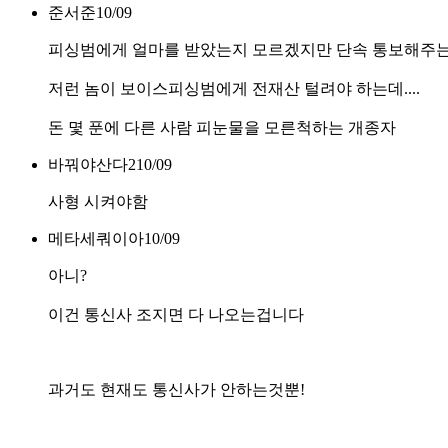
준서준
10/09
피싱범에게 얼마를 받았는지 모르겠지만 단속 통보해주는 
저런 놈이 보이스피싱범에게 전재산 털려야 하는데....
돈 몇 푼에 다른 사람 피눈물을 모른척하는 개종자
바꿔야산다2
10/09
사형 시켜야함
메타세쿼이아
10/09
아니?
이건 통신사 조지면 다 나오는겁니다
과거도 현재도 통신사가 안하는것뿐!