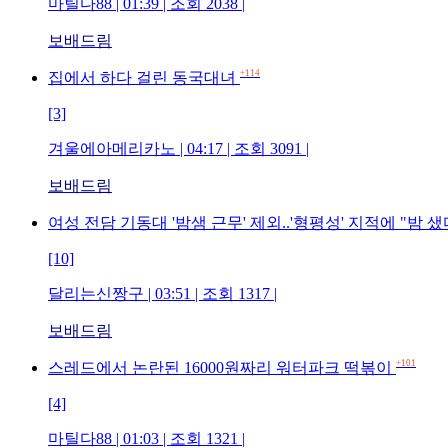
마틸다88 | 01:39 | 조회 2038 |
보배드림
+114
집에서 하다 걸린 동국대녀
[3]
겨울에아메리카노 | 04:17 | 조회 3091 |
보배드림
여성 전담 기동대 '밤샘 근무' 제외..'형평성' 지적에 "밤
[10]
달리는신짱구 | 03:51 | 조회 1317 |
보배드림
+101
스레드에서 논란된 16000원짜리 워터파크 떡볶이
[4]
마틸다88 | 01:03 | 조회 1321 |