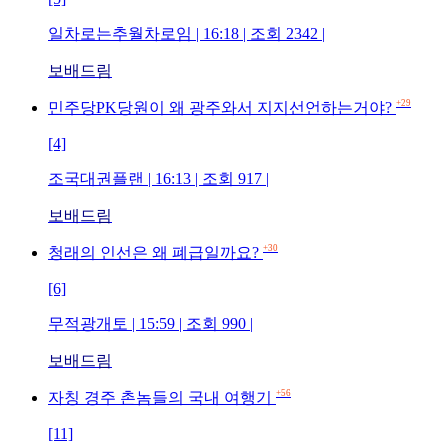
일차로는추월차로임 | 16:18 | 조회 2342 |
보배드림
+29
민주당PK당원이 왜 광주와서 지지선언하는거야?
[4]
조국대권플랜 | 16:13 | 조회 917 |
보배드림
+30
청래의 인선은 왜 폐급일까요?
[6]
무적광개토 | 15:59 | 조회 990 |
보배드림
+56
자칭 경주 촌놈들의 국내 여행기
[11]