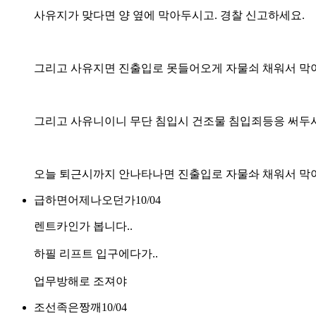
사유지가 맞다면 양 옆에 막아두시고. 경찰 신고하세요.
그리고 사유지면 진출입로 못들어오게 자물쇠 채워서 막
그리고 사유니이니 무단 침입시 건조물 침입죄등응 써두
오늘 퇴근시까지 안나타나면 진출입로 자물솨 채워서 막아
급하면어제나오던가
10/04
렌트카인가 봅니다..
하필 리프트 입구에다가..
업무방해로 조져야
조선족은짱깨
10/04