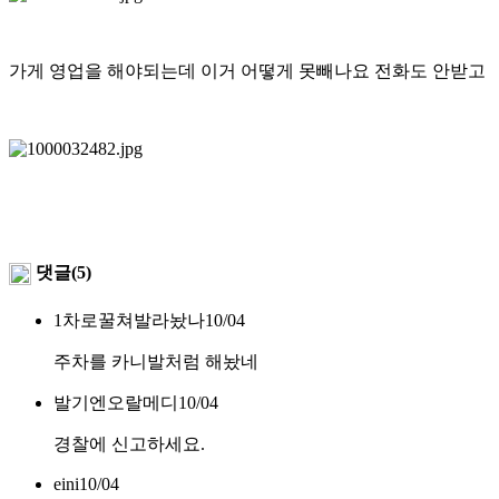
가게 영업을 해야되는데 이거 어떻게 못빼나요 전화도 안받고
댓글(5)
1차로꿀쳐발라놨나
10/04
주차를 카니발처럼 해놨네
발기엔오랄메디
10/04
경찰에 신고하세요.
eini
10/04