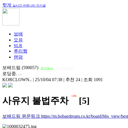
핫게
실시간 커뮤니티 인기글
보배
오유
SLR
루리웹
랜덤
보배드림 (590057)
썸네일on
다크모드 on
로딩중. . .
KORCLOWN..
|
25/10/04 07:38
|
추천 24
|
조회 1091
+206
사유지 불법주차
[5]
보배드림 원문링크 https://m.bobaedream.co.kr/board/bbs_view/best