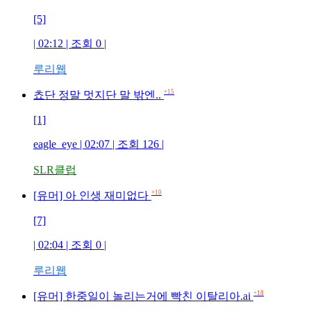
[5]
| 02:12 | 조회
0
|
루리웹
+15
쵸단 정말 멋지단 말 밖엔..
[1]
eagle_eye
| 02:07 | 조회
126
|
SLR클럽
+10
[유머] 아 인생 재미없다
[7]
| 02:04 | 조회
0
|
루리웹
+18
[유머] 한중일이 놀리는거에 빡친 이탈리아.ai