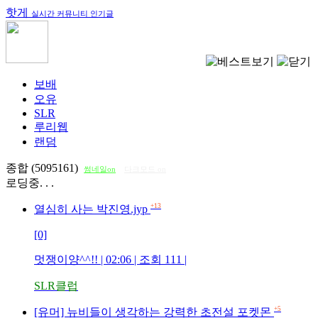
핫게
실시간 커뮤니티 인기글
보배
오유
SLR
루리웹
랜덤
종합 (5095161)
썸네일on
다크모드 on
로딩중. . .
+13
열심히 사는 박진영.jyp
[0]
멋쟁이양^^!!
| 02:06 | 조회
111
|
SLR클럽
+5
[유머] 뉴비들이 생각하는 강력한 초전설 포켓몬