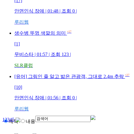
[17]
안면인식 장애
| 01:48 | 조회
0
|
루리웹
+17
생수병 뚜껑 색깔의 의미
[1]
무비스타
| 01:57 | 조회
123
|
SLR클럽
+27
[유머] 그림인 줄 알고 밟은 관광객, 그대로 2.4m 추락
[10]
안면인식 장애
| 01:56 | 조회
0
|
루리웹
1
2
3
4
5
제목
내용