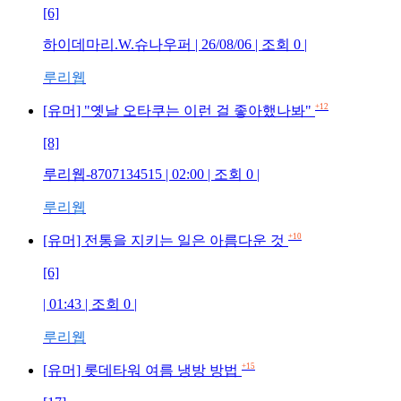
[6]
하이데마리.W.슈나우퍼
| 26/08/06 | 조회
0
|
루리웹
+12
[유머] "옛날 오타쿠는 이런 걸 좋아했나봐"
[8]
루리웹-8707134515
| 02:00 | 조회
0
|
루리웹
+10
[유머] 전통을 지키는 일은 아름다운 것
[6]
| 01:43 | 조회
0
|
루리웹
+15
[유머] 롯데타워 여름 냉방 방법