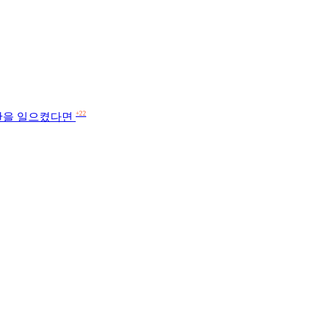
+22
반란을 일으켰다면