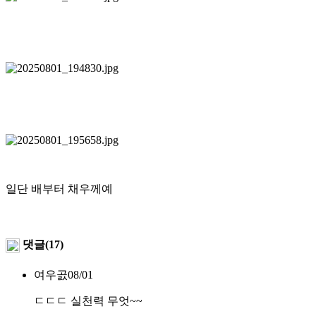
일단 배부터 채우께예
댓글(17)
여우곬
08/01
ㄷㄷㄷ 실천력 무엇~~