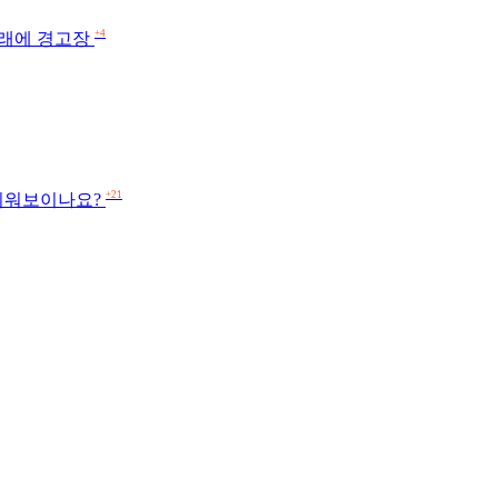
+4
청래에 경고장
+21
 쉬워보이나요?