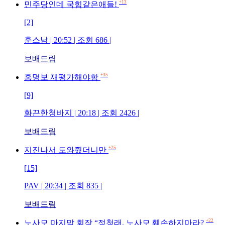
+13
민주당인데 국힘같은애들!
[2]
훈스남 | 20:52 | 조회 686 |
보배드림
+35
홍명보 재평가해야함
[9]
화끈한청바지 | 20:18 | 조회 2426 |
보배드림
+25
지진나서 도와줬더니만
[15]
PAV | 20:34 | 조회 835 |
보배드림
+22
노사모 마지막 회장 “정청래, 노사모 훼손하지마라?