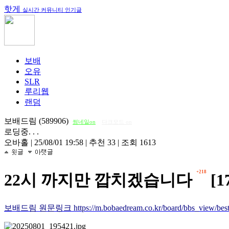
핫게
실시간 커뮤니티 인기글
보배
오유
SLR
루리웹
랜덤
보배드림 (589906)
썸네일on
다크모드 on
로딩중. . .
오바홀
|
25/08/01 19:58
|
추천 33
|
조회 1613
+218
22시 까지만 깝치겠습니다
[1
보배드림 원문링크 https://m.bobaedream.co.kr/board/bbs_view/best