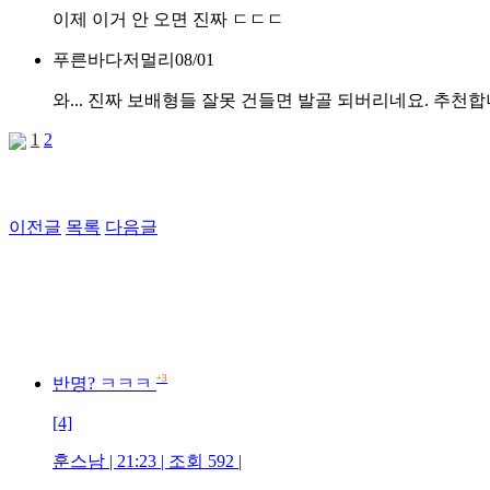
이제 이거 안 오면 진짜 ㄷㄷㄷ
푸른바다저멀리
08/01
와... 진짜 보배형들 잘못 건들면 발골 되버리네요. 추천합
1
2
이전글
목록
다음글
+3
반명? ㅋㅋㅋ
[4]
훈스남 | 21:23 | 조회 592 |