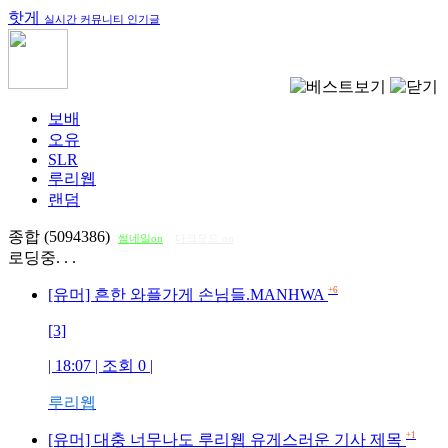
핫게
실시간 커뮤니티 인기글
보배
오유
SLR
루리웹
랜덤
종합 (5094386)
썸네일on
다크모드 on
로딩중. . .
+6
[유머] 흔한 와플가게 손님들.MANHWA
[3]
| 18:07 | 조회
0
|
루리웹
+1
[유머] 대충 너무나도 루리웹 유게스러운 기사 제목