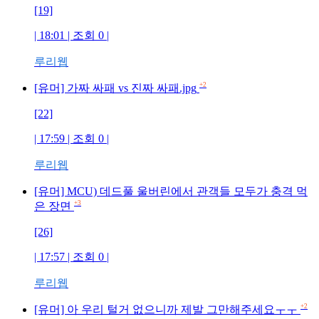
[19]
| 18:01 | 조회
0
|
루리웹
+2
[유머] 가짜 싸패 vs 진짜 싸패.jpg
[22]
| 17:59 | 조회
0
|
루리웹
[유머] MCU) 데드풀 울버린에서 관객들 모두가 충격 먹
+3
은 장면
[26]
| 17:57 | 조회
0
|
루리웹
+2
[유머] 아 우리 털거 없으니까 제발 그만해주세요ㅜㅜ