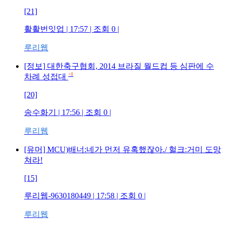
[21]
활활번잇업
| 17:57 | 조회
0
|
루리웹
[정보] 대한축구협회, 2014 브라질 월드컵 등 심판에 수
+8
차례 성접대
[20]
송수화기
| 17:56 | 조회
0
|
루리웹
[유머] MCU)배너:네가 먼저 유혹했잖아./ 헐크:거미 도망
쳐라!
[15]
루리웹-9630180449
| 17:58 | 조회
0
|
루리웹