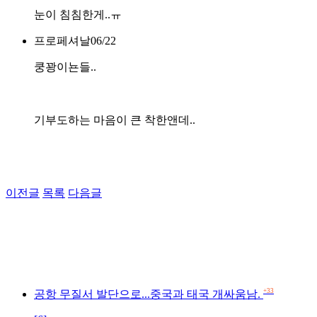
눈이 침침한게..ㅠ
프로페셔날
06/22
쿵꽝이뇬들..
기부도하는 마음이 큰 착한앤데..
이전글
목록
다음글
+33
공항 무질서 발단으로...중국과 태국 개싸움남.