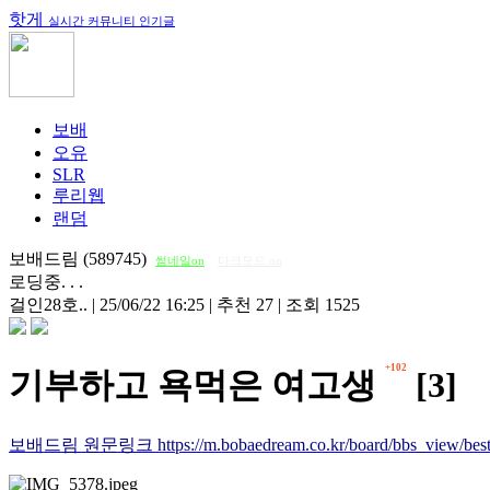
핫게
실시간 커뮤니티 인기글
보배
오유
SLR
루리웹
랜덤
보배드림 (589745)
썸네일on
다크모드 on
로딩중. . .
걸인28호..
|
25/06/22 16:25
|
추천 27
|
조회 1525
+102
기부하고 욕먹은 여고생
[3]
보배드림 원문링크 https://m.bobaedream.co.kr/board/bbs_view/best