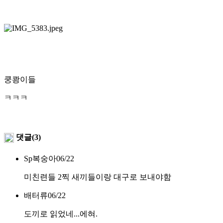
쿵쾅이들
ㅋㅋㅋ
댓글(3)
Sp복숭아
06/22
미친련들 2찍 새끼들이랑 대구로 보내야함
배터류
06/22
도끼로 읽었네...에혀.