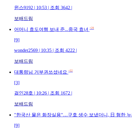
윈스9192 | 10:53 | 조회 3642 |
보배드림
+29
어머니 효도여행 보내 준...중국 효녀
[9]
wonder2569 | 10:35 | 조회 4222 |
보배드림
+32
대통령님 거부권쓰셨네요
[3]
걸인28호 | 10:26 | 조회 1672 |
보배드림
"한국산 물은 화장실용"…구호 생수 보냈더니, 日 혐한 누
[9]