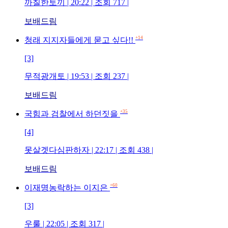
까칠한토끼 | 20:22 | 조회 717 |
보배드림
+14
청래 지지자들에게 묻고 싶다!!
[3]
무적광개토 | 19:53 | 조회 237 |
보배드림
+35
국힘과 검찰에서 하던짓을
[4]
못살겟다심판하자 | 22:17 | 조회 438 |
보배드림
+60
이재명농락하는 이지은
[3]
우룰 | 22:05 | 조회 317 |