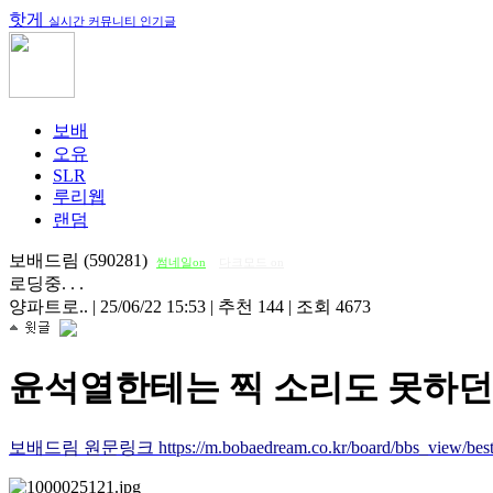
핫게
실시간 커뮤니티 인기글
보배
오유
SLR
루리웹
랜덤
보배드림 (590281)
썸네일on
다크모드 on
로딩중. . .
양파트로..
|
25/06/22 15:53
|
추천 144
|
조회 4673
윤석열한테는 찍 소리도 못하던
보배드림 원문링크 https://m.bobaedream.co.kr/board/bbs_view/best