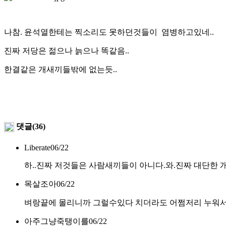
나참. 윤석열한테는 찍소리도 못하던것들이 염병하고있네..
진짜 저당은 젊으나 늙으나 똑같음..
한결같은 개새끼들밖에 없는듯..
댓글(36)
Liberate
06/22
하..진짜 저것들은 사람새끼들이 아니다.와.진짜 대단한 
목살조아
06/22
벼랑끝에 몰리니까 그럴수있다 치더라도 어쩜저리 누워서
아주그냥죽탱이를
06/22