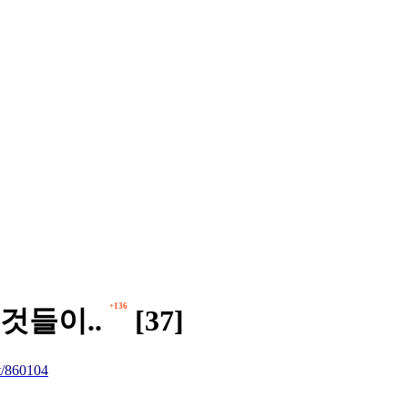
+136
것들이..
[37]
/860104