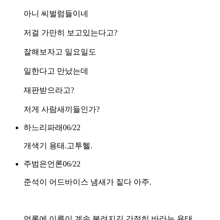
아니 씨벌럼들이네
저걸 가만히 보고있는다고?
잘해보자고 일요일도
일한다고 만났는데
재판받으라고?
저게 사람새끼들인가?
하느리파래
06/22
개색기 용태.고투헬.
주범은언론
06/22
준석이 어드바이스 냄새가 짙다 아주.
언론에 이름이 계속 불려지길 간절히 바라는 용태.