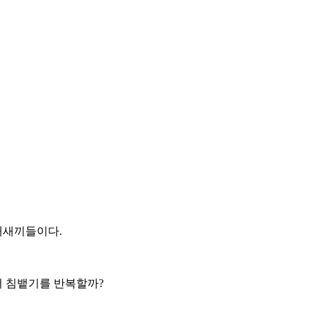
개새끼들이다.
 침뱉기를 반복할까?