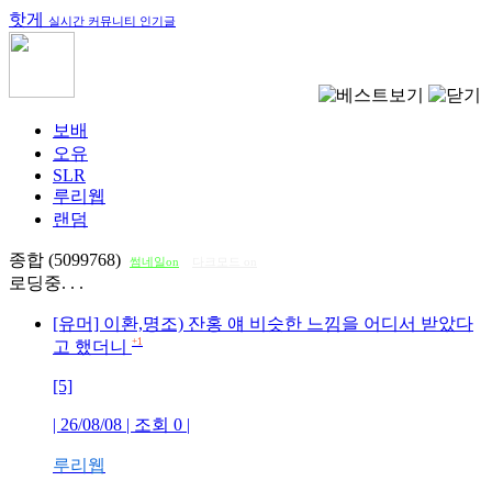
핫게
실시간 커뮤니티 인기글
보배
오유
SLR
루리웹
랜덤
종합 (5099768)
썸네일on
다크모드 on
로딩중. . .
[유머] 이환,명조) 잔홍 얘 비슷한 느낌을 어디서 받았다
+1
고 했더니
[5]
| 26/08/08 | 조회
0
|
루리웹