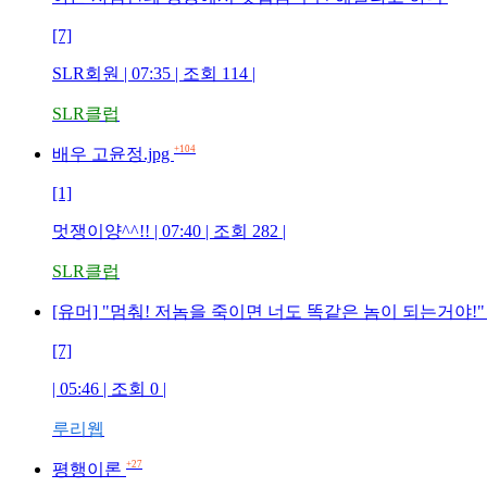
[7]
SLR회원 | 07:35 | 조회 114 |
SLR클럽
+104
배우 고윤정.jpg
[1]
멋쟁이양^^!! | 07:40 | 조회 282 |
SLR클럽
[유머] "멈춰! 저놈을 죽이면 너도 똑같은 놈이 되는거야!
[7]
| 05:46 | 조회 0 |
루리웹
+27
평행이론