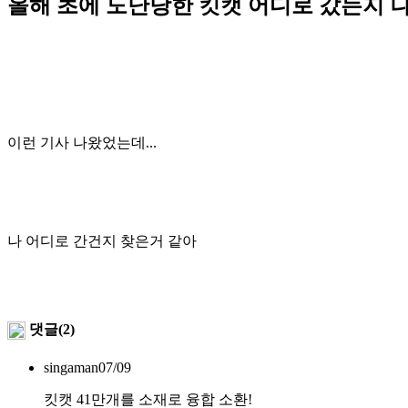
올해 초에 도난당한 킷캣 어디로 갔는지 나
이런 기사 나왔었는데...
나 어디로 간건지 찾은거 같아
댓글(2)
singaman
07/09
킷캣 41만개를 소재로 융합 소환!