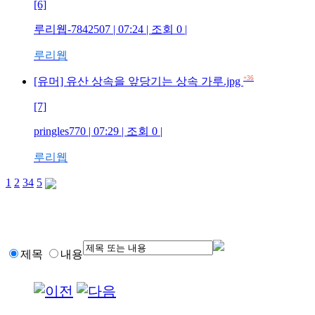
[6]
루리웹-7842507 | 07:24 | 조회 0 |
루리웹
+36
[유머] 유산 상속을 앞당기는 상속 가루.jpg
[7]
pringles770 | 07:29 | 조회 0 |
루리웹
1
2
3
4
5
제목
내용