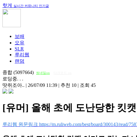
핫게
실시간 커뮤니티 인기글
보배
오유
SLR
루리웹
랜덤
종합 (5097664)
썸네일on
다크모드 on
로딩중. . .
땃쥐조아..
|
26/07/09 11:39
|
추천 10
|
조회 45
[유머] 올해 초에 도난당한 킷캣
루리웹 원문링크 https://m.ruliweb.com/best/board/300143/read/758