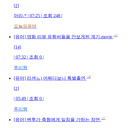
[2]
아리-* | 07:25 | 조회 248 |
오늘의유머
+13
[유머] 영화 리뷰 유튜버들을 안보게된 계기.movie
[14]
| 07:32 | 조회 0 |
루리웹
+38
[유머] 리센느) 어쩌다보니 특별출연
[2]
| 05:49 | 조회 0 |
루리웹
+27
[유머] 벤투가 축협에게 일침을 가하는 장면