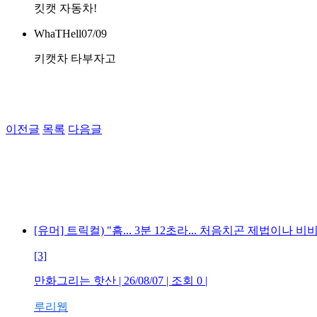
킷캣 자동차!
WhaTHell
07/09
키캣차 타부자고
이전글
목록
다음글
[유머] 트릭컬) "흠... 3분 12초라... 처음치곤 제법이나 비
[3]
만화그리는 핫산 | 26/08/07 | 조회 0 |
루리웹