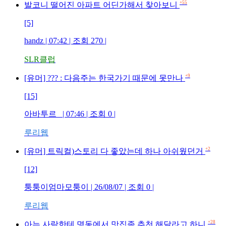
+55
발코니 떨어진 아파트 어딘가해서 찾아보니
[5]
handz | 07:42 | 조회 270 |
SLR클럽
+9
[유머] ??? : 다음주는 한국가기 때문에 못만나
[15]
아바투르_ | 07:46 | 조회 0 |
루리웹
+2
[유머] 트릭컬)스토리 다 좋았는데 하나 아쉬웠던거
[12]
퉁퉁이엄마모퉁이 | 26/08/07 | 조회 0 |
루리웹
+28
아는 사람한테 명동에서 맛집좀 추천 해달라고 하니