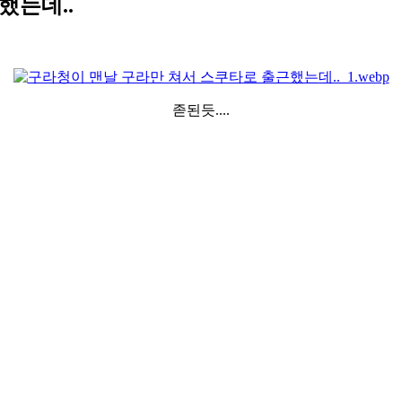
했는데..
졷된듯....