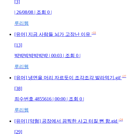
[3]
| 26/08/08 | 조회 0 |
루리웹
+33
[유머] 지금 사람들 뇌가 고장난 이유
[13]
뱍뱍박뱍박박뱍 | 00:03 | 조회 0 |
루리웹
+27
[유머] 냉면을 머리 자르듯이 조각조각 발라먹기.gif
[38]
죄수번호 4855616 | 00:00 | 조회 0 |
루리웹
+24
[유머] [약혐] 공장에서 끔찍한 사고 터질 뻔 함.gid
[29]