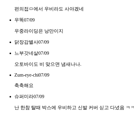
편의접ㅁ에서 우비라도 사야겠네
우똑
07/09
우중라이딩은 낭만이지
닭장감별사
07/09
느부갓네살
07/09
오토바이도 비 맞으면 냄새나나.
Zum-eye-chi
07/09
축축해요
슈퍼미라
07/09
난 한참 탈때 박스에 우비하고 신발 커버 싣고 다녔음 ㅋ