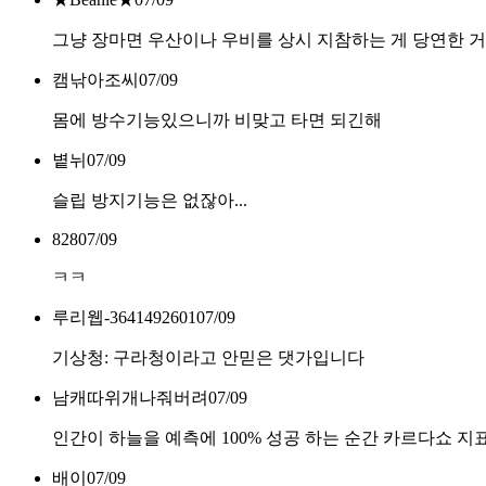
그냥 장마면 우산이나 우비를 상시 지참하는 게 당연한 
캠낚아조씨
07/09
몸에 방수기능있으니까 비맞고 타면 되긴해
볕뉘
07/09
슬립 방지기능은 없잖아...
828
07/09
ㅋㅋ
루리웹-3641492601
07/09
기상청: 구라청이라고 안믿은 댓가입니다
남캐따위개나줘버려
07/09
인간이 하늘을 예측에 100% 성공 하는 순간 카르다쇼 지표은
배이
07/09