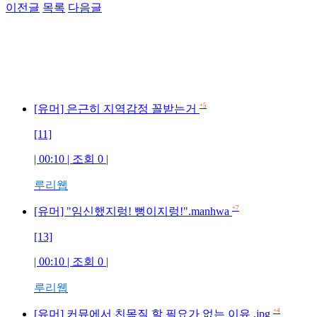
이전글
목록
다음글
+5
[유머] 은근히 지역감정 꼴받는거
[11]
| 00:10 | 조회 0 |
루리웹
+7
[유머] "임신했지렁! 뻥이지렁!".manhwa
[13]
| 00:10 | 조회 0 |
루리웹
+4
[유머] 커뮤에서 친목질 할 필요가 없는 이유 .jpg