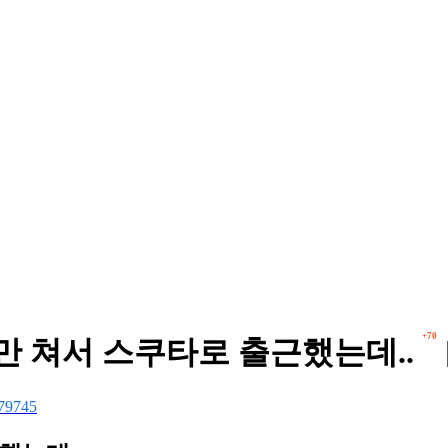
+70
만 쳐서 스쿠타로 출근했는데..
79745