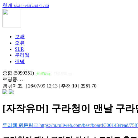
핫게
실시간 커뮤니티 인기글
보배
오유
SLR
루리웹
랜덤
종합 (5099351)
썸네일on
다크모드 on
로딩중. . .
캠낚아조..
|
26/07/09 12:13
|
추천 10
|
조회 70
[자작유머] 구라청이 맨날 구라
루리웹 원문링크 https://m.ruliweb.com/best/board/300143/read/758