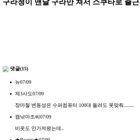
구라청이 맨날 구라만 쳐서 스쿠타로 출근
댓글(15)
뉴
07/09
제3사도
07/09
장마철 변동성은 수퍼컴퓨터 100대 돌려도 못맞춰........
캠낚아조씨
07/09
비옷도 안가져왔는데..
★Beanie★
07/09