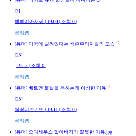
[3]
빡빡이아저씨
| 19:00 | 조회
0
|
루리웹
+2
[유머] 미국에 널려있다는 생존주의자들의 모습
[25]
| 19:12 | 조회
0
|
루리웹
+1
[유머] 베트맨 불살을 욕하는게 이상한 이유
[25]
썸띵디쁘런뜨
| 19:11 | 조회
0
|
루리웹
[유머] 오디세우스 할아버지가 잘못한 이유.jpg