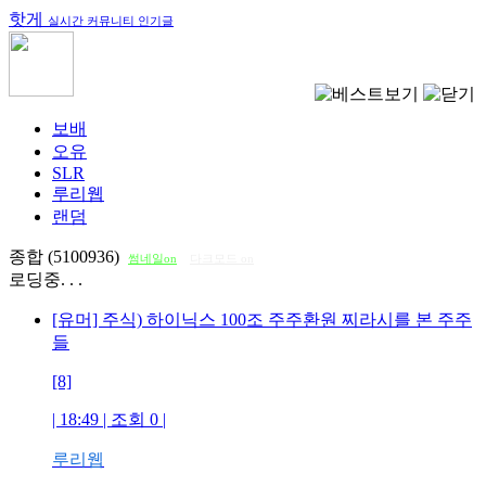
핫게
실시간 커뮤니티 인기글
보배
오유
SLR
루리웹
랜덤
종합 (5100936)
썸네일on
다크모드 on
로딩중. . .
[유머] 주식) 하이닉스 100조 주주환원 찌라시를 본 주주
들
[8]
| 18:49 | 조회
0
|
루리웹