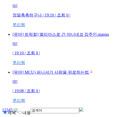
[6]
정말촉촉하구나
| 19:10 | 조회
0
|
루리웹
[유머] 트릭컬] 엘리아스로 간 야니네코 집주인.manga
[6]
| 19:10 | 조회
0
|
루리웹
+2
[유머] MCU) 퍼니셔가 사람을 위로하는법
[8]
| 19:08 | 조회
0
|
루리웹
1
2
3
4
5
제목
내용