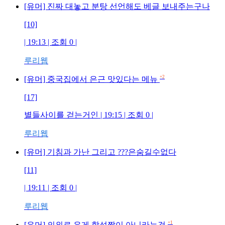
[유머] 진짜 대놓고 분탕 선언해도 베글 보내주는구나
[10]
| 19:13 | 조회
0
|
루리웹
+2
[유머] 중국집에서 은근 맛있다는 메뉴
[17]
별들사이를 걷는거인
| 19:15 | 조회
0
|
루리웹
[유머] 기침과 가난 그리고 ???은숨길수없다
[11]
| 19:11 | 조회
0
|
루리웹
+1
[유머] 의외로 유게 합성짤이 아니라는것