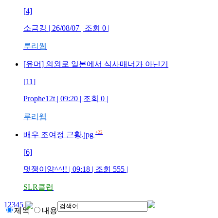
[4]
소금킹
| 26/08/07 | 조회
0
|
루리웹
[유머] 의외로 일본에서 식사매너가 아닌거
[11]
Prophe12t
| 09:20 | 조회
0
|
루리웹
+22
배우 조여정 근황.jpg
[6]
멋쟁이양^^!!
| 09:18 | 조회
555
|
SLR클럽
1
2
3
4
5
제목
내용