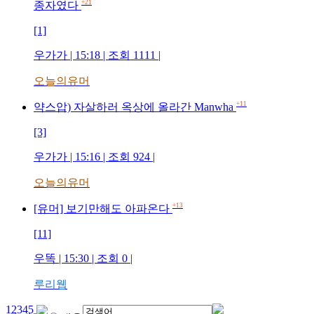
+21
종자였다
[1]
우가가
| 15:18 | 조회
1111
|
오늘의유머
+11
약스압) 자살하러 옥상에 올라간 Manwha
[3]
우가가
| 15:16 | 조회
924
|
오늘의유머
+13
[유머] 보기만해도 아파온다
[11]
우똑
| 15:30 | 조회
0
|
루리웹
1
2
3
4
5