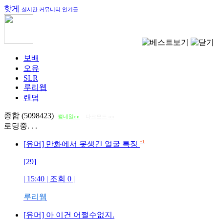
핫게
실시간 커뮤니티 인기글
보배
오유
SLR
루리웹
랜덤
종합 (5098423)
썸네일on
다크모드 on
로딩중. . .
+1
[유머] 만화에서 못생긴 얼굴 특징
[29]
| 15:40 | 조회
0
|
루리웹
[유머] 아 이건 어쩔수없지.