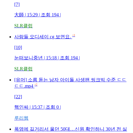
[7]
大師
| 15:29 | 조회
194
|
SLR클럽
+3
사람들 오디세이 cg 보면요.
[10]
눈떠보니중년
| 15:18 | 조회
194
|
SLR클럽
[유머] 소름 돋는 남자 아이돌 사생팬 씽크빅 수준 ㄷㄷ
+2
ㄷㄷ.mp4
[22]
핵인싸
| 15:37 | 조회
0
|
루리웹
폭염에 길거리서 울던 50대…신원 확인하니 30년 전 실