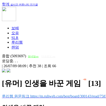
핫게
실시간 커뮤니티 인기글
보배
오유
SLR
루리웹
랜덤
종합 (5093697)
썸네일on
다크모드 on
로딩중. . .
|
26/07/09 08:09
|
추천 38
|
조회 66
+66
[유머] 인생을 바꾼 게임
[13]
루리웹 원문링크 https://m.ruliweb.com/best/board/300143/read/758