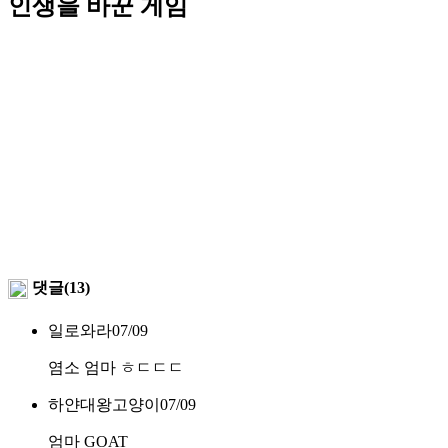
인생을 바꾼 게임
댓글(13)
일로와라
07/09
염소 엄마 ㅎㄷㄷㄷ
하얀대왕고양이
07/09
엄마 GOAT