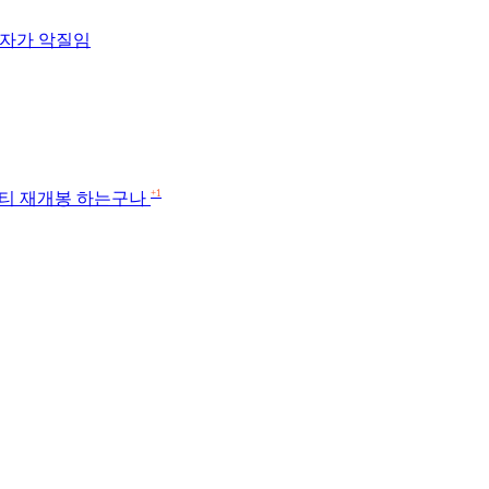
여자가 악질임
+1
에티 재개봉 하는구나