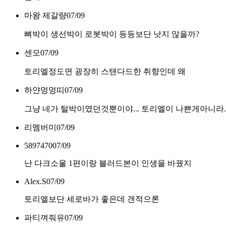
마왕 제갈량
07/09
뼈박이 생선박이 로봇박이 등등보단 낫지 않을까?
센모
07/09
토리엘정도면 굉장히 스탠다드한 취향인데 왜
하얀멍멍띠
07/09
그냥 네가 털박이였던것뿐이야... 토리엘이 나쁜게아니라.
리멤버미
07/09
5897470
07/09
난 다크소울 1편이랑 블러드본이 인생을 바꿨지
Alex.S
07/09
토리엘보단 세로바가 좋은데 갠적으론
파티껴줘유
07/09