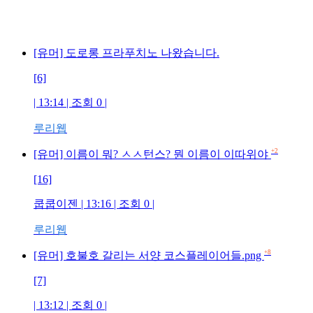
[유머] 도로롱 프라푸치노 나왔습니다.
[6]
| 13:14 | 조회 0 |
루리웹
+2
[유머] 이름이 뭐? ㅅㅅ턴스? 뭔 이름이 이따위야
[16]
쿱쿱이젠 | 13:16 | 조회 0 |
루리웹
+8
[유머] 호불호 갈리는 서양 코스플레이어들.png
[7]
| 13:12 | 조회 0 |