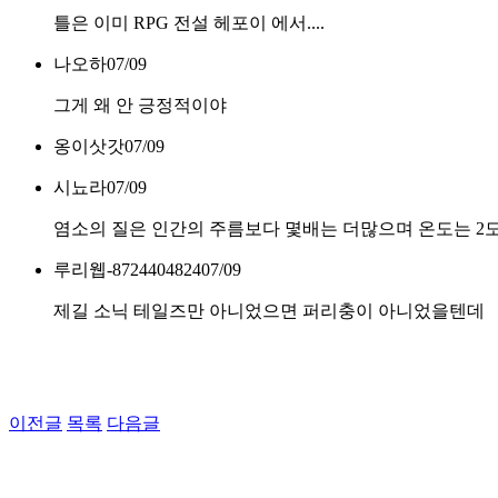
틀은 이미 RPG 전설 헤포이 에서....
나오하
07/09
그게 왜 안 긍정적이야
옹이삿갓
07/09
시뇨라
07/09
염소의 질은 인간의 주름보다 몇배는 더많으며 온도는 2
루리웹-8724404824
07/09
제길 소닉 테일즈만 아니었으면 퍼리충이 아니었을텐데
이전글
목록
다음글