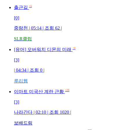
+5
출근길
[0]
중랑천
| 05:14 | 조회
62
|
SLR클럽
+4
[유머] 오버워치 디몬의 미래
[3]
| 04:34 | 조회
0
|
루리웹
+29
이마트 미국산 계란 근황
[3]
나라간다
| 02:10 | 조회
1020
|
보배드림