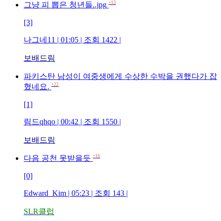
+13
그냥 피 뽑은 청년들..jpg
[3]
나그네11
| 01:05 | 조회
1422
|
보배드림
파키스탄 남성이 여중생에게 수상한 수박을 권했다가 잡
+22
혔네요.
[1]
림드qhqo
| 00:42 | 조회
1550
|
보배드림
+16
다음 공천 못받을듯
[0]
Edward_Kim
| 05:23 | 조회
143
|
SLR클럽