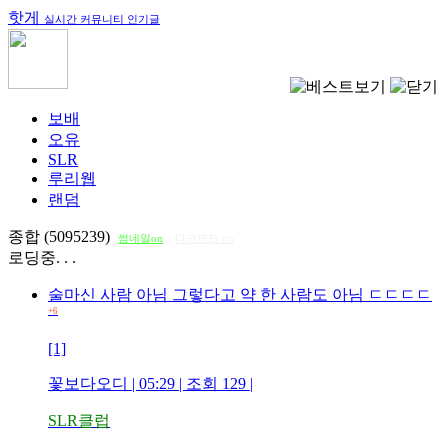
핫게
실시간 커뮤니티 인기글
보배
오유
SLR
루리웹
랜덤
종합 (5095239)
썸네일on
다크모드 on
로딩중. . .
술마신 사람 아님 그렇다고 약 한 사람도 아님 ㄷㄷㄷㄷ
+6
[1]
꽃보다오디
| 05:29 | 조회
129
|
SLR클럽