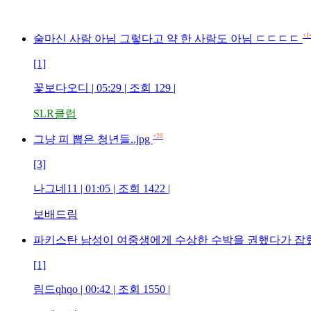
+1
술마신 사람 아님 그렇다고 약 한 사람도 아님 ㄷㄷㄷㄷ
[1]
꽃보다오디 | 05:29 | 조회 129 |
SLR클럽
+20
그냥 피 뽑은 청년들..jpg
[3]
나그네11 | 01:05 | 조회 1422 |
보배드림
파키스탄 남성이 여중생에게 수상한 수박을 권했다가 잡
[1]
림드qhqo | 00:42 | 조회 1550 |