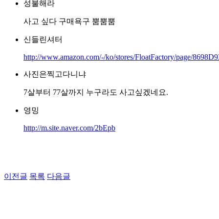
성불해라
사고 싶다 구매욕구 뿜뿜뿜
신들린셔터
http://www.amazon.com/-/ko/stores/FloatFactory/page/86
사진은찍고다니냐
7살부터 77살까지 누구라도 사고싶겠네요.
영밍
http://m.site.naver.com/2bEpb
이전글
목록
다음글