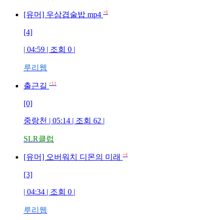
+6
[유머] 우삼겹술밥 mp4
[4]
| 04:59 | 조회 0 |
루리웹
+11
출근길
[0]
중랑천 | 05:14 | 조회 62 |
SLR클럽
+4
[유머] 오버워치 디몬의 미래
[3]
| 04:34 | 조회 0 |
루리웹