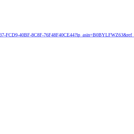
98D937-FCD9-40BF-8C8F-76F48F40CE44?lp_asin=B0BYLFWZ63&ref_=a