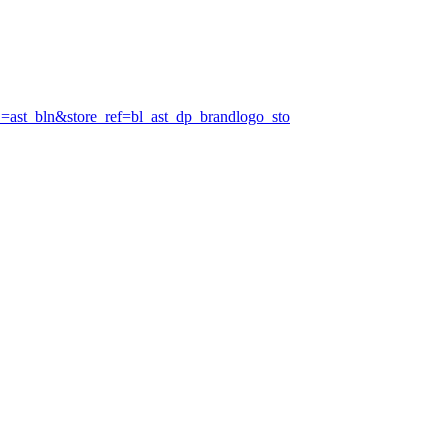
st_bln&store_ref=bl_ast_dp_brandlogo_sto