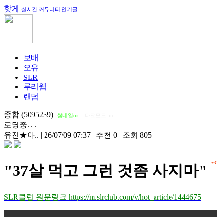
핫게
실시간 커뮤니티 인기글
보배
오유
SLR
루리웹
랜덤
종합 (5095239)
썸네일on
다크모드 on
로딩중. . .
유진★아..
|
26/07/09 07:37
|
추천 0
|
조회 805
+3
"37살 먹고 그런 것좀 사지마"
SLR클럽 원문링크 https://m.slrclub.com/v/hot_article/1444675