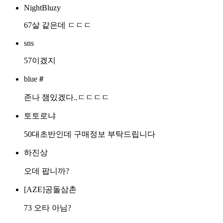
NightBluzy
67살 같은데 ㄷㄷㄷ
sns
57이겠지
blue＃
존나 잼있겠다..ㄷㄷㄷㄷ
토토로냐
50대초반인데 구매정보 부탁드립니다
하진상
오데 팝니까?
[AZE]공돌삼촌
73 오타 아님?