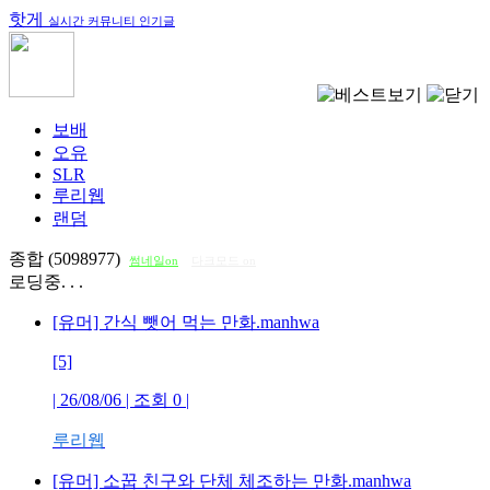
핫게
실시간 커뮤니티 인기글
보배
오유
SLR
루리웹
랜덤
종합 (5098977)
썸네일on
다크모드 on
로딩중. . .
[유머] 간식 뺏어 먹는 만화.manhwa
[5]
| 26/08/06 | 조회
0
|
루리웹
[유머] 소꿉 친구와 단체 체조하는 만화.manhwa