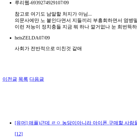
루리웹-69392749291
07/09
참고로 여기도 남말할 처지가 아님...
의문사에만 노 붙인다면서 지들끼리 부흥회하면서 염병떨면
이런 저능이 정치충들 지금 뭐 하나 깔거없나 눈 희번뜩
heisZELDA
07/09
사회가 전반적으로 미친것 같애
이전글
목록
다음글
[유머] 애플)근데 ㄹㅇ 농담이아니라 아이폰 구매할 사람
[12]