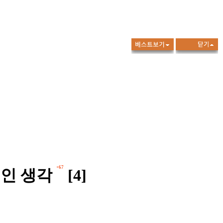
+67
적인 생각
[4]