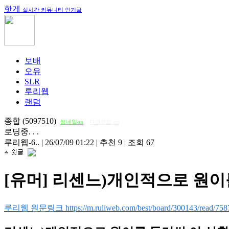
핫게
실시간 커뮤니티 인기글
보배
오유
SLR
루리웹
랜덤
종합 (5097510)
썸네일on
다크모드 on
로딩중. . .
루리웹-6..
|
26/07/09 01:22
|
추천 9
|
조회 67
[유머] 리센느)개인적으로 원이
루리웹 원문링크 https://m.ruliweb.com/best/board/300143/read/758