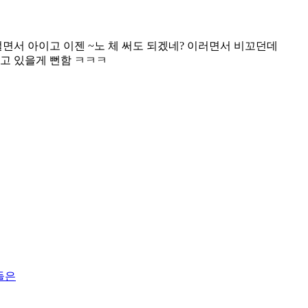
서 아이고 이젠 ~노 체 써도 되겠네? 이러면서 비꼬던데
하고 있을게 뻔함 ㅋㅋㅋ
들은