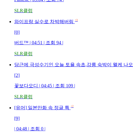
SLR클럽
+3
와이프랑 실수로 차박해버림
[0]
버드™ | 04:51 | 조회 94 |
SLR클럽
당근에 극성수기인 오늘 토욜 속초,강릉 숙박이 왤케 나
[2]
꽃보다오디 | 04:45 | 조회 109 |
SLR클럽
+2
[유머] 일본만화 속 정글 특
[9]
| 04:48 | 조회 0 |