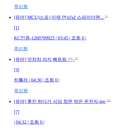
루리웹
+5
[유머] MCU)스포) 이제 연상남 스파이더맨...
[1]
KC인증-1260709925 | 03:45 | 조회 0 |
루리웹
+3
[유머] 앗챠챠 쟈지 빠트림 ^^;
[3]
히틀러 | 04:30 | 조회 0 |
루리웹
+12
[유머] 후진 하다가 식당 창문 박은 운전자.jpg
[7]
| 04:32 | 조회 0 |