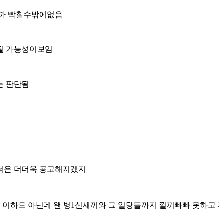
니까 빡칠수밖에없음
 될 가능성이보임
는 판단됨
력은 더더욱 공고해지겠지
상 이하도 아닌데 왠 병1신새끼와 그 일당들까지 낄끼빠빠 못하