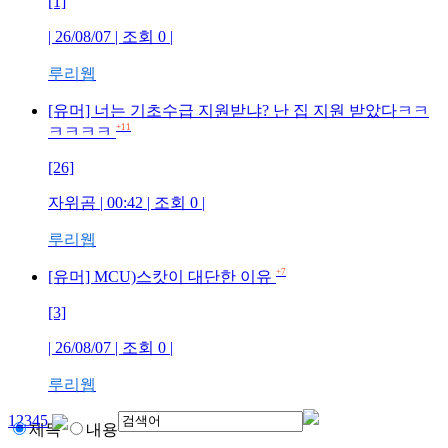
[1]
| 26/08/07 | 조회
0
|
루리웹
[유머] 너는 기초수급 지원받냐? 난 집 지원 받았다ㅋㅋ
+11
ㅋㅋㅋㅋ
[26]
자위곰
| 00:42 | 조회
0
|
루리웹
+7
[유머] MCU)스캇이 대단한 이유
[3]
| 26/08/07 | 조회
0
|
루리웹
1
2
3
4
5
제목
내용