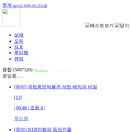
핫게
실시간 커뮤니티 인기글
보배
오유
SLR
루리웹
랜덤
종합 (5097320)
썸네일on
다크모드 on
로딩중. . .
[유머] 국립중앙박물관 석탑 배치의 비밀
[13]
| 00:46 | 조회
0
|
루리웹
[유머] NTR만화의 등장인물