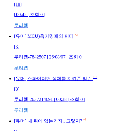
[18]
| 00:42 | 조회
0
|
루리웹
+3
[유머] MCU)홈커밍때의 피터
[3]
루리웹-7842507
| 26/08/07 | 조회
0
|
루리웹
+10
[유머] 스파이더맨 정체를 지켜준 빌런
[8]
루리웹-2637214691
| 00:38 | 조회
0
|
루리웹
+6
[유머] 내 뒤에 있는거지.. 그렇지?