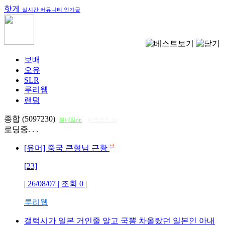
핫게
실시간 커뮤니티 인기글
보배
오유
SLR
루리웹
랜덤
종합 (5097230)
썸네일on
다크모드 on
로딩중. . .
+4
[유머] 중국 큰형님 근황
[23]
| 26/08/07 | 조회
0
|
루리웹
갤럭시가 일본 거인줄 알고 국뽕 차올랐던 일본인 아내