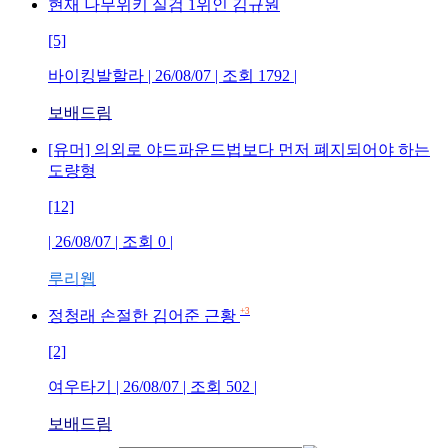
현재 나무위키 실검 1위인 김규원
[5]
바이킹발할라
| 26/08/07 | 조회
1792
|
보배드림
[유머] 의외로 야드파운드법보다 먼저 폐지되어야 하는
도량형
[12]
| 26/08/07 | 조회
0
|
루리웹
+3
정청래 손절한 김어준 근황
[2]
여우타기
| 26/08/07 | 조회
502
|
보배드림