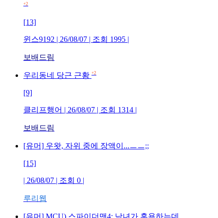
+2
[13]
윈스9192
| 26/08/07 | 조회
1995
|
보배드림
+2
우리동네 당근 근황
[9]
클리프행어
| 26/08/07 | 조회
1314
|
보배드림
[유머] 우왓, 자위 중에 장액이...ㅡㅡ;;
[15]
| 26/08/07 | 조회
0
|
루리웹
[유머] MCU) 스파이더맨4: 남녀가 혼욕하는데