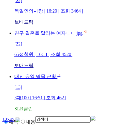
[22]
독일인의사랑
| 16:20 | 조회
3464
|
보배드림
+3
친구 결혼을 말리는 여자ㄷㄷ.jpg
[22]
65정철원
| 16:11 | 조회
4520
|
보배드림
+4
대전 유일 명물 근황
[13]
3대100
| 16:51 | 조회
462
|
SLR클럽
1
2
3
4
5
제목
내용