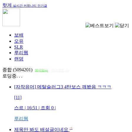
핫게
실시간 커뮤니티 인기글
보배
오유
SLR
루리웹
랜덤
종합 (5094201)
썸네일on
다크모드 on
로딩중. . .
[자작유머] 메탈슬러그3 4탄보스 깨봤음 ㅋㅋㅋ
[11]
스르
| 16:51 | 조회
0
|
루리웹
+1
제목만 봐도 배설글이네요