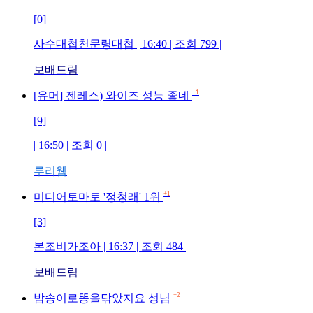
[0]
사수대첩천문령대첩
| 16:40 | 조회
799
|
보배드림
+1
[유머] 젠레스) 와이즈 성능 좋네
[9]
| 16:50 | 조회
0
|
루리웹
+1
미디어토마토 '정청래' 1위
[3]
본조비가조아
| 16:37 | 조회
484
|
보배드림
+2
밤송이로똥을닦았지요 성님