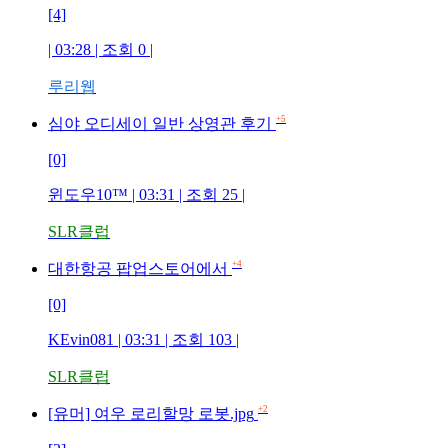
[4]
| 03:28 | 조회
0
|
루리웹
+5
심야 오디세이 일반 상영관 후기
[0]
윈도우10™
| 03:31 | 조회
25
|
SLR클럽
+4
대한항공 팝업스토어에서
[0]
KEvin081
| 03:31 | 조회
103
|
SLR클럽
+2
[유머] 여우 로리할망 로봇.jpg