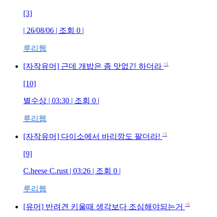
[3]
| 26/08/06 | 조회
0
|
루리웹
+1
[자작유머] 근데 개밥은 좀 맛없긴 하더라
[10]
별수상
| 03:30 | 조회
0
|
루리웹
+3
[자작유머] 다이소에서 바리깡도 팔더라!
[9]
C.heese C.rust
| 03:26 | 조회
0
|
루리웹
+6
[유머] 반려견 키울때 생각보다 조심해야되는거