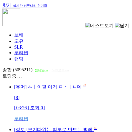
핫게
실시간 커뮤니티 인기글
보배
오유
SLR
루리웹
랜덤
종합 (5095211)
썸네일on
다크모드 on
로딩중. . .
+2
[유머] ㅆㅣ이팔 이거 ㅁㆍㅣㄴ데
[8]
| 03:26 | 조회
0
|
루리웹
+4
[정보] 모기따위는 범부로 만드는 벌레