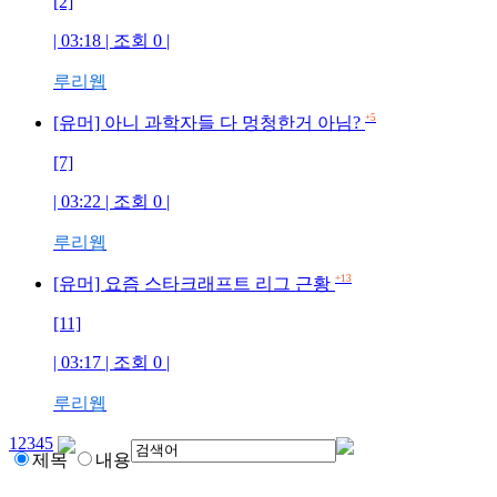
[2]
| 03:18 | 조회
0
|
루리웹
+5
[유머] 아니 과학자들 다 멍청한거 아님?
[7]
| 03:22 | 조회
0
|
루리웹
+13
[유머] 요즘 스타크래프트 리그 근황
[11]
| 03:17 | 조회
0
|
루리웹
1
2
3
4
5
제목
내용