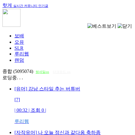
핫게
실시간 커뮤니티 인기글
보배
오유
SLR
루리웹
랜덤
종합 (5095074)
썸네일on
다크모드 on
로딩중. . .
[유머] 강남 스타일 추는 버튜버
[7]
| 00:32 | 조회
0
|
루리웹
[자작유머] 나 오늘 정신과 같다옴 축하좀