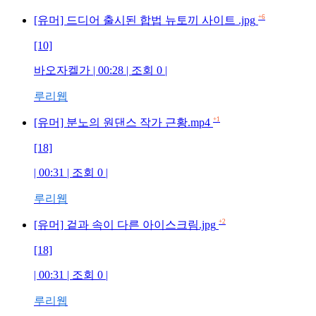
+6
[유머] 드디어 출시된 합법 뉴토끼 사이트 .jpg
[10]
바오자켈가
| 00:28 | 조회
0
|
루리웹
+1
[유머] 분노의 원댄스 작가 근황.mp4
[18]
| 00:31 | 조회
0
|
루리웹
+2
[유머] 겉과 속이 다른 아이스크림.jpg
[18]
| 00:31 | 조회
0
|
루리웹