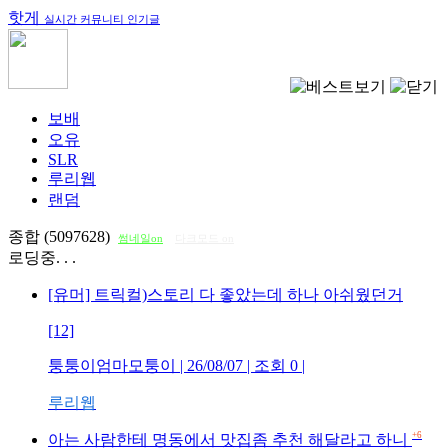
핫게
실시간 커뮤니티 인기글
보배
오유
SLR
루리웹
랜덤
종합 (5097628)
썸네일on
다크모드 on
로딩중. . .
[유머] 트릭컬)스토리 다 좋았는데 하나 아쉬웠던거
[12]
퉁퉁이엄마모퉁이
| 26/08/07 | 조회
0
|
루리웹
+6
아는 사람한테 명동에서 맛집좀 추천 해달라고 하니