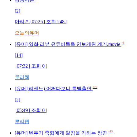
[2]
아리-*
| 07:25 | 조회
248
|
오늘의유머
+8
[유머] 영화 리뷰 유튜버들을 안보게된 계기.movie
[14]
| 07:32 | 조회
0
|
루리웹
+22
[유머] 리센느) 어쩌다보니 특별출연
[2]
| 05:49 | 조회
0
|
루리웹
+19
[유머] 벤투가 축협에게 일침을 가하는 장면