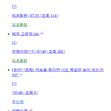
[7]
SLR회원
| 07:35 | 조회
114
|
SLR클럽
+23
배우 고윤정.jpg
[1]
멋쟁이양^^!!
| 07:40 | 조회
282
|
SLR클럽
[유머] "멈춰! 저놈을 죽이면 너도 똑같은 놈이 되는거
+1
야!"
[7]
| 05:46 | 조회
0
|
루리웹
+13
평행이론