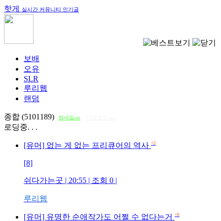
핫게
실시간 커뮤니티 인기글
보배
오유
SLR
루리웹
랜덤
종합 (5101189)
썸네일on
다크모드 on
로딩중. . .
+5
[유머] 없는 게 없는 프리큐어의 역사
[8]
쉬다가는곳
| 20:55 | 조회
0
|
루리웹
+6
[유머] 유명한 순애작가도 어쩔 수 없다는거