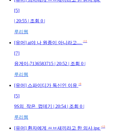
[5]
| 20:55 | 조회
0
|
루리웹
+11
[유머] ai야 나 원종이 아니라고....
[7]
유게이-7136583715
| 20:52 | 조회
0
|
루리웹
+9
[유머] 스파이디가 독신인 이유
[5]
9S의_작은_껍데기
| 20:54 | 조회
0
|
루리웹
+13
[유머] 환자에게 ㅆㅂ새끼라고 한 의사.jpg