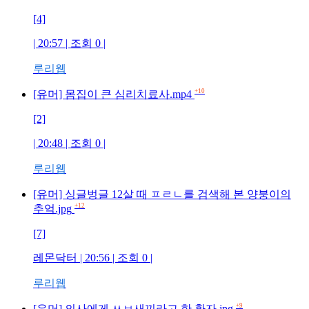
[4]
| 20:57 | 조회
0
|
루리웹
+10
[유머] 몸집이 큰 심리치료사.mp4
[2]
| 20:48 | 조회
0
|
루리웹
[유머] 싱글벙글 12살 때 ㅍㄹㄴ를 검색해 본 양붕이의
+12
추억.jpg
[7]
레몬닥터
| 20:56 | 조회
0
|
루리웹
+9
[유머] 의사에게 ㅆㅂ새끼라고 한 환자.jpg