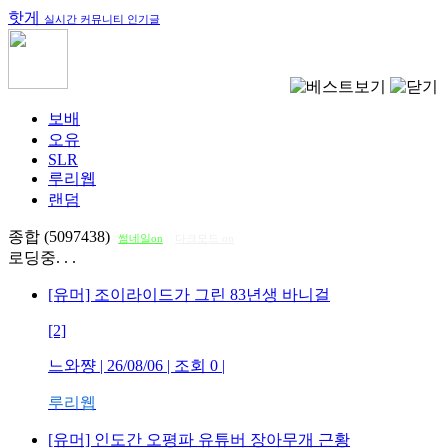
핫게
실시간 커뮤니티 인기글
보배
오유
SLR
루리웹
랜덤
종합 (5097438)
썸네일on
다크모드 on
로딩중. . .
[유머] 조이라이드가 그린 83년생 바니걸
[2]
느와쨩
| 26/08/06 | 조회
0
|
루리웹
[유머] 인도간 오평파 유튜버 장아무개 근황