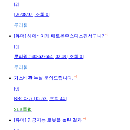
[2]
| 26/08/07 | 조회
0
|
루리웹
+1
[유머] 헤에~ 이게 페로몬주스디스펜서구나?
[4]
루리웹-5408627664
| 02:49 | 조회
0
|
루리웹
+2
가스배관 누설 문의드립니다.
[0]
BBC다큐
| 02:53 | 조회
44
|
SLR클럽
+6
[유머] 인공지능 로봇을 놀린 결과