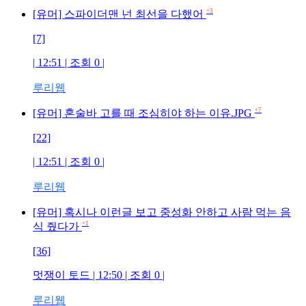
+3
[유머] 스파이더맨 넌 최선을 다했어
[7]
| 12:51 | 조회
0
|
루리웹
+7
[유머] 혼술바 고를 때 조심히야 하는 이유.JPG
[22]
| 12:51 | 조회
0
|
루리웹
[유머] 혹시나 이런글 보고 중성화 안하고 사람 먹는 음
+1
식 줬다가
[36]
멋쟁이 토드
| 12:50 | 조회
0
|
루리웹