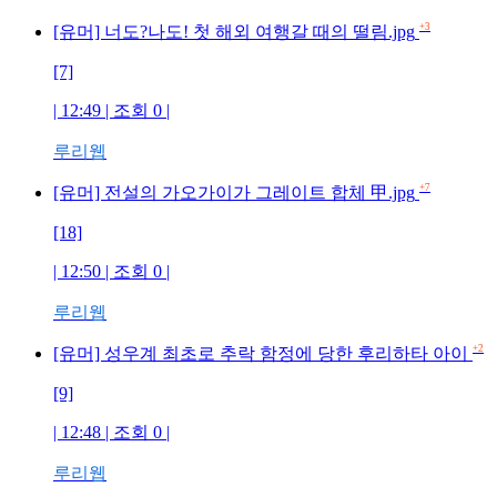
+3
[유머] 너도?나도! 첫 해외 여행갈 때의 떨림.jpg
[7]
| 12:49 | 조회
0
|
루리웹
+7
[유머] 전설의 가오가이가 그레이트 합체 甲.jpg
[18]
| 12:50 | 조회
0
|
루리웹
+2
[유머] 성우계 최초로 추락 함정에 당한 후리하타 아이
[9]
| 12:48 | 조회
0
|
루리웹