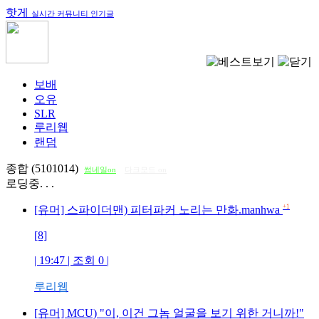
핫게
실시간 커뮤니티 인기글
보배
오유
SLR
루리웹
랜덤
종합 (5101014)
썸네일on
다크모드 on
로딩중. . .
+1
[유머] 스파이더맨) 피터파커 노리는 만화.manhwa
[8]
| 19:47 | 조회
0
|
루리웹
[유머] MCU) "이, 이건 그놈 얼굴을 보기 위한 거니까!"