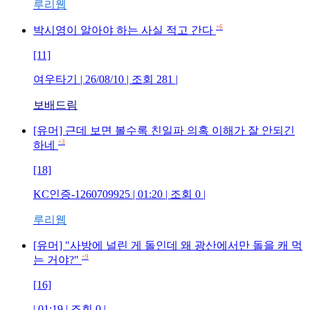
루리웹
+6
박시영이 알아야 하는 사실 적고 간다
[11]
여우타기
| 26/08/10 | 조회
281
|
보배드림
[유머] 근데 보면 볼수록 친일파 의혹 이해가 잘 안되긴
+3
하네
[18]
KC인증-1260709925
| 01:20 | 조회
0
|
루리웹
[유머] "사방에 널린 게 돌인데 왜 광산에서만 돌을 캐 먹
+9
는 거야?"
[16]
| 01:19 | 조회
0
|