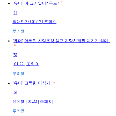
+2
[유머] 아 그거였어? 무도?
[1]
절대인간
| 01:17 | 조회
0
|
루리웹
[유머] 어쩌면 친일조상 셀프 자랑하게된 계기가 설마..
+10
[5]
| 01:22 | 조회
0
|
루리웹
+10
[유머] 고독한 미식가
[6]
유게웹
| 01:22 | 조회
0
|
루리웹