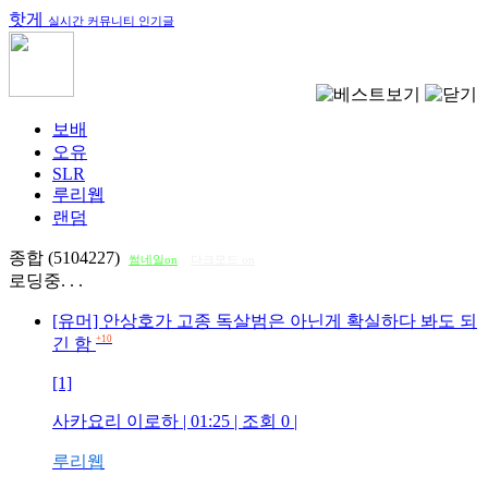
핫게
실시간 커뮤니티 인기글
보배
오유
SLR
루리웹
랜덤
종합 (5104227)
썸네일on
다크모드 on
로딩중. . .
[유머] 안상호가 고종 독살범은 아닌게 확실하다 봐도 되
+10
긴 함
[1]
사카요리 이로하
| 01:25 | 조회
0
|
루리웹