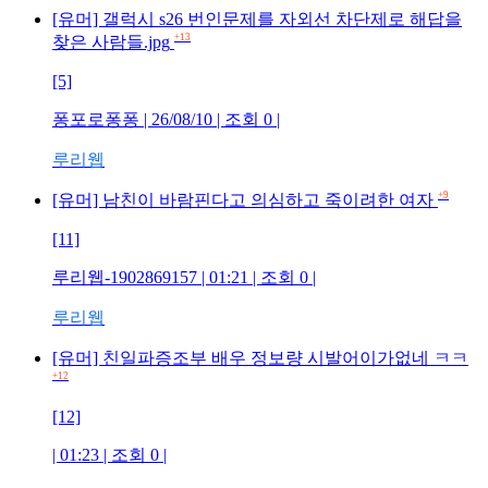
[유머] 갤럭시 s26 번인문제를 자외선 차단제로 해답을
+13
찾은 사람들.jpg
[5]
퐁포로퐁퐁
| 26/08/10 | 조회
0
|
루리웹
+9
[유머] 남친이 바람핀다고 의심하고 죽이려한 여자
[11]
루리웹-1902869157
| 01:21 | 조회
0
|
루리웹
[유머] 친일파증조부 배우 정보량 시발어이가없네 ㅋㅋ
+12
[12]
| 01:23 | 조회
0
|