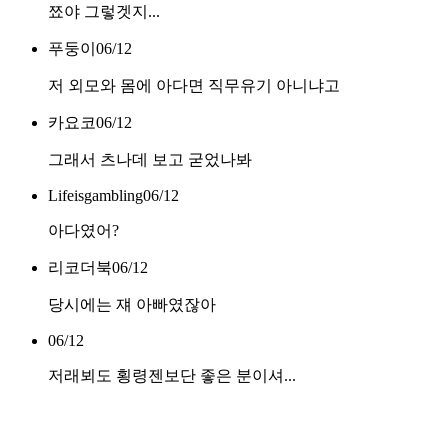
쬬야 그렇겟지...
푸둥이
06/12
저 외모와 몸에 아다면 직무유기 아니냐고
카요코
06/12
그래서 츠나데 보고 굳었나봐
Lifeisgambling
06/12
아다였어?
리코더북
06/12
당시에는 쟤 아빠였잖아
06/12
저래뵈도 횡령젠보단 좋은 분이셔...