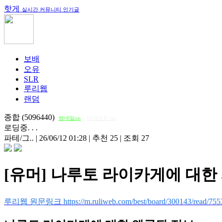
핫게
실시간 커뮤니티 인기글
보배
오유
SLR
루리웹
랜덤
종합 (5096440)
썸네일on
다크모드 on
로딩중. . .
파테/그..
|
26/06/12 01:28
|
추천 25
|
조회 27
[유머] 나루토 라이카게에 대한
루리웹 원문링크 https://m.ruliweb.com/best/board/300143/read/755