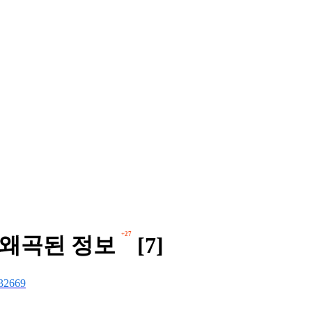
+27
 왜곡된 정보
[7]
32669