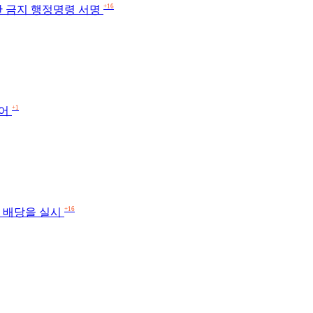
+16
산 금지 행정명령 서명
+1
겠어
+16
과 배당을 실시