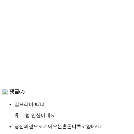
댓글(7)
밀프러버
06/12
휴 그럼 안심이네요
당신의곁으로기어오는혼돈냐루코양
06/12