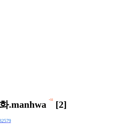
+32
.manhwa
[2]
32579