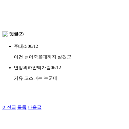
댓글(2)
주때소
06/12
이건 늙어죽을때까지 살겠군
연방의하얀빅가슴
06/12
거유 코스녀는 누군데
이전글
목록
다음글