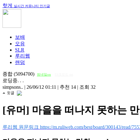
핫게
실시간 커뮤니티 인기글
보배
오유
SLR
루리웹
랜덤
종합 (5094700)
썸네일on
다크모드 on
로딩중. . .
simpsons..
|
26/06/12 01:11
|
추천 14
|
조회 32
[유머] 마을을 떠나지 못하는 만화
루리웹 원문링크 https://m.ruliweb.com/best/board/300143/read/755