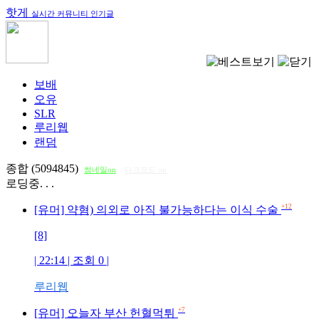
핫게
실시간 커뮤니티 인기글
보배
오유
SLR
루리웹
랜덤
종합 (5094845)
썸네일on
다크모드 on
로딩중. . .
+12
[유머] 약혐) 의외로 아직 불가능하다는 이식 수술
[8]
| 22:14 | 조회
0
|
루리웹
+7
[유머] 오늘자 부산 헌혈먹튀