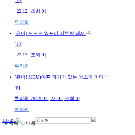
[19]
| 22:12 | 조회
0
|
루리웹
+14
[유머] 으으으 영포티 시부랄 냄새
[18]
| 22:13 | 조회
0
|
루리웹
+1
[유머] MCU)아픈 과거가 있는 어스파 피터
[8]
루리웹-7842507
| 22:10 | 조회
0
|
루리웹
1
2
3
4
5
제목
내용