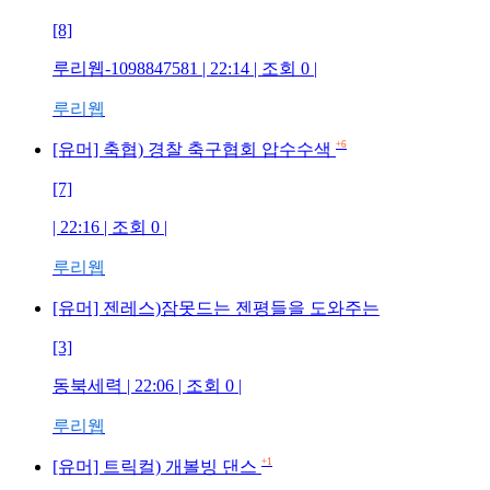
[8]
루리웹-1098847581
| 22:14 | 조회
0
|
루리웹
+6
[유머] 축협) 경찰 축구협회 압수수색
[7]
| 22:16 | 조회
0
|
루리웹
[유머] 젠레스)잠못드는 젠평들을 도와주는
[3]
동북세력
| 22:06 | 조회
0
|
루리웹
+1
[유머] 트릭컬) 개볼빙 댄스