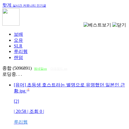
핫게
실시간 커뮤니티 인기글
보배
오유
SLR
루리웹
랜덤
종합 (5096891)
썸네일on
다크모드 on
로딩중. . .
[유머] 초등생 호스트라는 별명으로 유명했던 일본인 근
+8
황.jpg
[2]
| 20:58 | 조회
0
|
루리웹