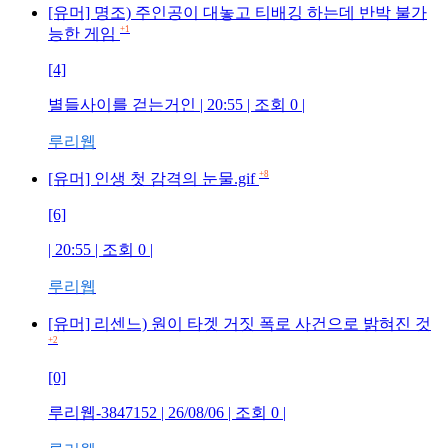
[유머] 명조) 주인공이 대놓고 티배깅 하는데 반박 불가
+1
능한 게임
[4]
별들사이를 걷는거인
| 20:55 | 조회
0
|
루리웹
+8
[유머] 인생 첫 감격의 눈물.gif
[6]
| 20:55 | 조회
0
|
루리웹
[유머] 리센느) 원이 타겟 거짓 폭로 사건으로 밝혀진 것
+2
[0]
루리웹-3847152
| 26/08/06 | 조회
0
|