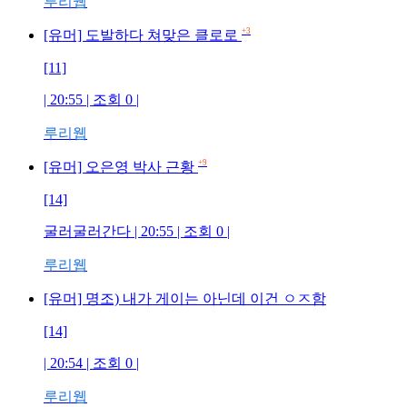
루리웹
+3
[유머] 도발하다 쳐맞은 클로로
[11]
| 20:55 | 조회
0
|
루리웹
+9
[유머] 오은영 박사 근황
[14]
굴러굴러간다
| 20:55 | 조회
0
|
루리웹
[유머] 명조) 내가 게이는 아닌데 이건 ㅇㅈ함
[14]
| 20:54 | 조회
0
|
루리웹