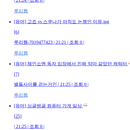
| 21:24 | 조회 0 |
루리웹
[유머] 고죠 vs 스쿠나가 아직도 논쟁인 이유.jpg
[6]
루리웹-7019477423 | 21:21 | 조회 0 |
루리웹
+
[유머] 체인소맨 독자 입장에서 진짜 악마 같았던 캐릭터
[7]
별들사이를 걷는거인 | 21:25 | 조회 0 |
루리웹
+12
[유머] 싱글벙글 컴퓨터 가게 일상
[25]
| 21:25 | 조회 0 |