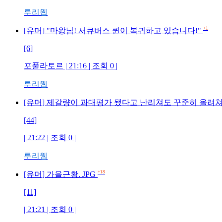
루리웹
+1
[유머] "마왕님! 서큐버스 퀸이 복귀하고 있습니다!"
[6]
포풀라토르 | 21:16 | 조회 0 |
루리웹
[유머] 제갈량이 과대평가 됐다고 난리쳐도 꾸준히 올려
[44]
| 21:22 | 조회 0 |
루리웹
+18
[유머] 가을근황. JPG
[11]
| 21:21 | 조회 0 |