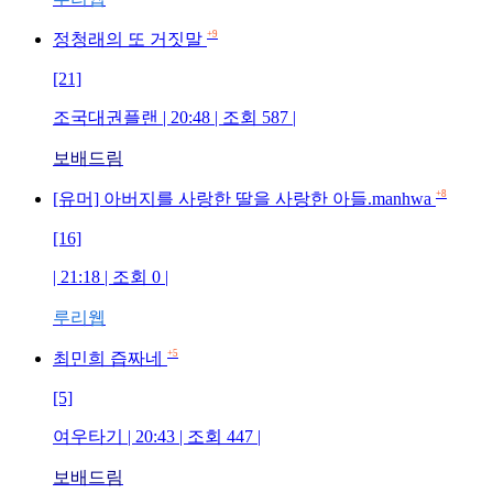
+9
정청래의 또 거짓말
[21]
조국대권플랜 | 20:48 | 조회 587 |
보배드림
+8
[유머] 아버지를 사랑한 딸을 사랑한 아들.manhwa
[16]
| 21:18 | 조회 0 |
루리웹
+5
최민희 즙짜네
[5]
여우타기 | 20:43 | 조회 447 |
보배드림