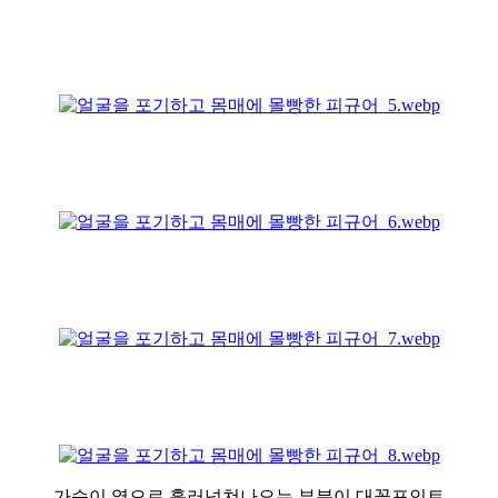
가슴이 옆으로 흘러넘쳐나오는 부분이 대꼴포인트