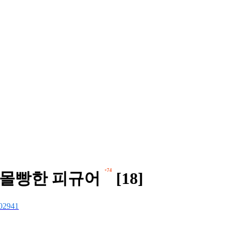
+74
 몰빵한 피규어
[18]
02941