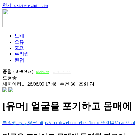
핫게
실시간 커뮤니티 인기글
보배
오유
SLR
루리웹
랜덤
종합 (5096952)
썸네일on
다크모드 on
로딩중. . .
세피아라..
|
26/06/09 17:48
|
추천 30
|
조회 74
[유머] 얼굴을 포기하고 몸매에
루리웹 원문링크 https://m.ruliweb.com/best/board/300143/read/755