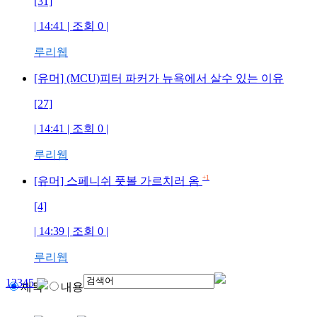
[31]
| 14:41 | 조회
0
|
루리웹
[유머] (MCU)피터 파커가 뉴욕에서 살수 있는 이유
[27]
| 14:41 | 조회
0
|
루리웹
+1
[유머] 스페니쉬 풋볼 가르치러 옴
[4]
| 14:39 | 조회
0
|
루리웹
1
2
3
4
5
제목
내용