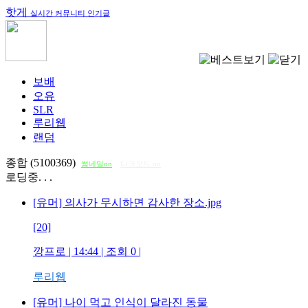
핫게
실시간 커뮤니티 인기글
보배
오유
SLR
루리웹
랜덤
종합 (5100369)
썸네일on
다크모드 on
로딩중. . .
[유머] 의사가 무시하면 감사한 장소.jpg
[20]
깡프로
| 14:44 | 조회
0
|
루리웹
[유머] 나이 먹고 인식이 달라진 동물