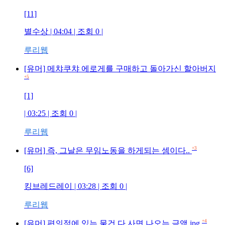
[11]
별수상
| 04:04 | 조회
0
|
루리웹
[유머] 메챠쿠챠 에로게를 구매하고 돌아가신 할아버지
+5
[1]
| 03:25 | 조회
0
|
루리웹
+3
[유머] 즉, 그날은 무임노동을 하게되는 셈이다..
[6]
킹브레드레이
| 03:28 | 조회
0
|
루리웹
+4
[유머] 편의점에 있는 물건 다 사면 나오는 금액.jpg