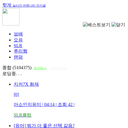
핫게
실시간 커뮤니티 인기글
보배
오유
SLR
루리웹
랜덤
종합 (5104375)
썸네일on
다크모드 on
로딩중. . .
지커7X 화재
[0]
아소인지유미
| 04:14 | 조회
42
|
SLR클럽
[유머] 뭐가 더 좋은 선택 같음?