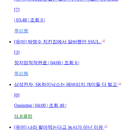
[7]
| 03:48 | 조회
0
|
루리웹
+4
[유머] 박명수 치킨집에서 알바했던 SSUL.
[3]
정지업적작완료
| 04:00 | 조회
0
|
루리웹
+5
삼성전자, SK하이닉스는 레버리지 개미들 다 털고
[0]
Oasisring
| 04:00 | 조회
49
|
SLR클럽
+4
[유머] 나라 팔아먹는다고 능사가 아닌 이유