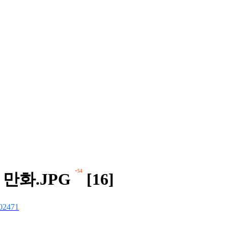
+54
 만화.JPG
[16]
02471