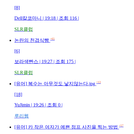
[8]
Dell칼코마니 | 19:18 | 조회 116 |
SLR클럽
+65
논란의 천겹식빵
[6]
보라색빤스 | 19:27 | 조회 175 |
SLR클럽
+13
[유머] 복수는 아무것도 낳지않는다.jpg
[18]
YuJimin | 19:26 | 조회 0 |
루리웹
+57
[유머] 카 작은 여자가 예쁜 점프 사진을 찍는 방법