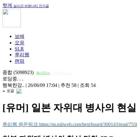
핫게
실시간 커뮤니티 인기글
보배
오유
SLR
루리웹
랜덤
종합 (5098923)
썸네일on
다크모드 on
로딩중. . .
행복한강..
|
26/06/09 17:04
|
추천 58
|
조회 54
[유머] 일본 자위대 병사의 현실
루리웹 원문링크 https://m.ruliweb.com/best/board/300143/read/755