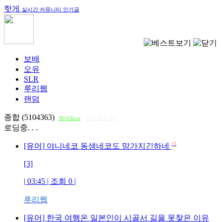
핫게
실시간 커뮤니티 인기글
보배
오유
SLR
루리웹
랜덤
종합 (5104363)
썸네일on
다크모드 on
로딩중. . .
+2
[유머] 야니네코 동생네코도 망가지긴하네
[3]
| 03:45 | 조회
0
|
루리웹
[유머] 한국 여행온 일본인이 시골서 길을 못찾은 이유