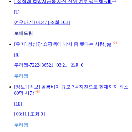
+12
□정청래 희망저금통 사진 진위 여부 팩트체크■
[1]
여우타기
| 01:47 | 조회
163
|
보배드림
+24
[유머] 성심당 쇼핑백에 낙서 좀 했다는 사람.jpg
[6]
루리웹-7222436521
| 03:21 | 조회
0
|
루리웹
[정보] [속보] 콜롬비아 규모 7.4 지진으로 현재까지 최소
+15
80명 사망
[10]
| 03:11 | 조회
0
|
루리웹