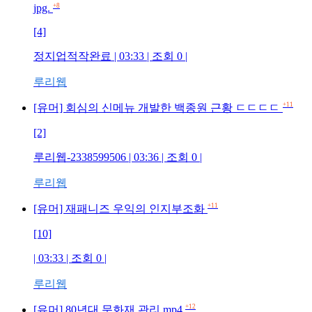
jpg.
+8
[4]
정지업적작완료
| 03:33 | 조회
0
|
루리웹
+11
[유머] 회심의 신메뉴 개발한 백종원 근황 ㄷㄷㄷㄷ
[2]
루리웹-2338599506
| 03:36 | 조회
0
|
루리웹
+11
[유머] 재패니즈 우익의 인지부조화
[10]
| 03:33 | 조회
0
|
루리웹
+12
[유머] 80년대 문화재 관리 mp4