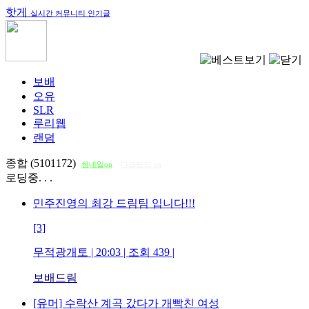
핫게
실시간 커뮤니티 인기글
보배
오유
SLR
루리웹
랜덤
종합 (5101172)
썸네일on
다크모드 on
로딩중. . .
민주진영의 최강 드림팀 입니다!!!
[3]
무적광개토
| 20:03 | 조회
439
|
보배드림
[유머] 수락산 계곡 갔다가 개빡친 여성