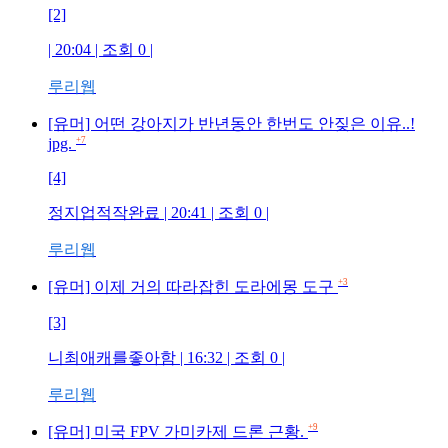
[2]
| 20:04 | 조회
0
|
루리웹
[유머] 어떤 강아지가 반년동안 한번도 안짖은 이유..!
jpg.
+7
[4]
정지업적작완료
| 20:41 | 조회
0
|
루리웹
+3
[유머] 이제 거의 따라잡힌 도라에몽 도구
[3]
니최애캐를좋아함
| 16:32 | 조회
0
|
루리웹
+9
[유머] 미국 FPV 가미카제 드론 근황.