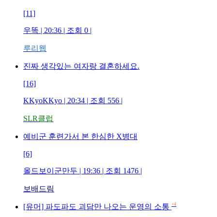
[11]
우똑
| 20:36 | 조회
0
|
루리웹
진짜 생각있는 여자랑 결혼하세요.
[16]
KKyoKKyo
| 20:34 | 조회
556
|
SLR클럽
예비군 훈련가서 본 한심한 X병대
[6]
올드보이군만두
| 19:36 | 조회
1476
|
보배드림
+4
[유머] 파도파도 괴담만 나오는 운영의 소통