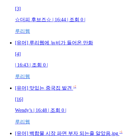
[3]
☆더피 후브즈☆
| 16:44 | 조회
0
|
루리웹
[유머] 루리웹에 뉴비가 들어온 만화
[4]
| 16:43 | 조회
0
|
루리웹
+2
[유머] 맛있는 중국집 발견
[16]
Wendy’s
| 16:48 | 조회
0
|
루리웹
+1
[유머] 백합물 시장 파면 부자 되는줄 알았음.jpg