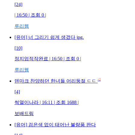
[24]
| 16:50 | 조회
0
|
루리웹
[유머] 너 그리기 쉽게 생겼다 jpg.
[10]
정지업적작완료
| 16:50 | 조회
0
|
루리웹
+2
덴마크 찬양하던 한녀들 어리둥절 ㄷㄷ
[4]
썩열이나라
| 16:11 | 조회
1688
|
보배드림
[유머] 검은색 없이 태어난 불량품 판다