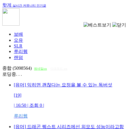
핫게
실시간 커뮤니티 인기글
보배
오유
SLR
루리웹
랜덤
종합 (5098564)
썸네일on
다크모드 on
로딩중. . .
[유머] 익히면 괜찮다는 요정을 볼 수 있는 독버섯
[19]
| 16:50 | 조회
0
|
루리웹
[유머] 드래곤 퀘스트 시리즈에선 외모도 성능이라고함