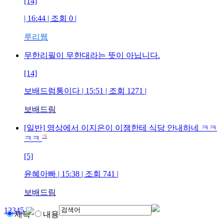
[14]
| 16:44 | 조회
0
|
루리웹
무한리필이 무한대라는 뜻이 아닙니다.
[14]
보배드럼통이다
| 15:51 | 조회
1271
|
보배드림
[일반] 영상에서 이지은이 이잼한테 식당 안내하네 ㅋㅋ
+6
ㅋㅋ
[5]
윤혜아빠
| 15:38 | 조회
741
|
보배드림
1
2
3
4
5
제목
내용