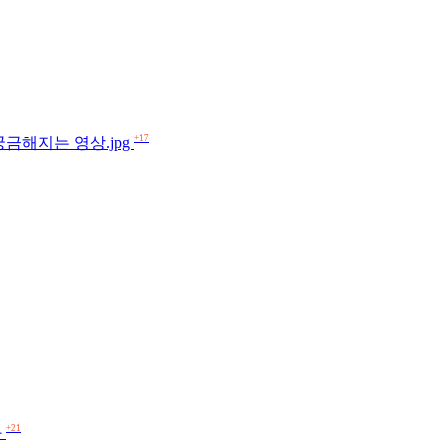
+17
금해지는 영상.jpg
+21
과