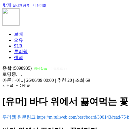
핫게
실시간 커뮤니티 인기글
보배
오유
SLR
루리웹
랜덤
종합 (5098935)
썸네일on
다크모드 on
로딩중. . .
아론다이..
|
26/06/09 00:00
|
추천 20
|
조회 69
[유머] 바다 위에서 끓여먹는 
루리웹 원문링크 https://m.ruliweb.com/best/board/300143/read/754