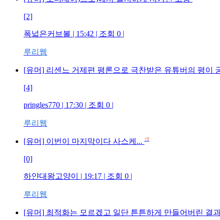
[2]
폭넓은커브볼 | 15:42 | 조회 0 |
루리웹
[유머] 리센느 거제편 평론으로 극찬받은 유튜버의 평이 궁
[4]
pringles770 | 17:30 | 조회 0 |
루리웹
+9
[유머] 이번이 마지막이다 사스케...
[0]
하얀대왕고양이 | 19:17 | 조회 0 |
루리웹
[유머] 최적화는 모르겠고 일단 튼튼하게 만들어버린 결