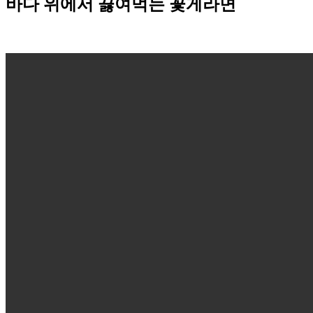
바다 위에서 끓여먹는 꽃게라면