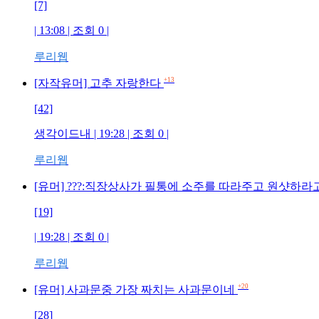
[7]
| 13:08 | 조회 0 |
루리웹
+13
[자작유머] 고추 자랑한다
[42]
생각이드내 | 19:28 | 조회 0 |
루리웹
[유머] ???:직장상사가 필통에 소주를 따라주고 원샷하라고
[19]
| 19:28 | 조회 0 |
루리웹
+20
[유머] 사과문중 가장 짜치는 사과문이네
[28]