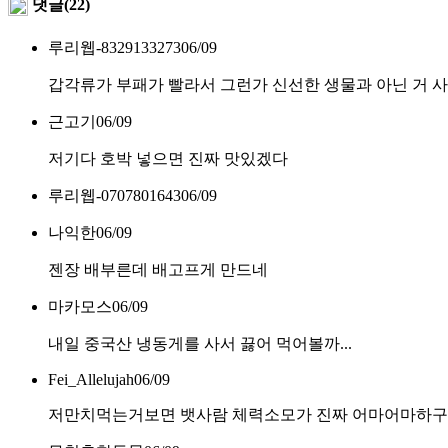
댓글(22)
루리웹-8329133273
06/09
갑각류가 부패가 빨라서 그런가 신선한 생물과 아닌 거 사
근고기
06/09
저기다 호박 넣으면 진짜 맛있겠다
루리웹-0707801643
06/09
나익한
06/09
젠장 배부른데 배고프게 만드네
마카모스
06/09
내일 중국산 냉동게를 사서 끓어 먹어볼까...
Fei_Allelujah
06/09
저만치먹는거보면 뱃사람 체력소모가 진짜 어마어마하구