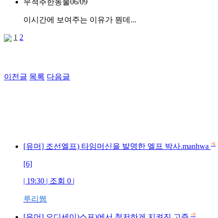
무척추한동물
06/09
이시간에 보여주는 이유가 뭔데...
1
2
이전글
목록
다음글
+6
[유머] 조선엘프) 타임머신을 발명한 엘프 박사.manhwa
[6]
| 19:30 | 조회 0 |
루리웹
+9
[유머] 오디세이)스포)에서 철저하게 지켜진 고증